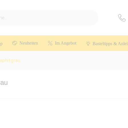
Neuheiten
Im Angebot
op
Basteltipps & Anle
aphitgrau
rau