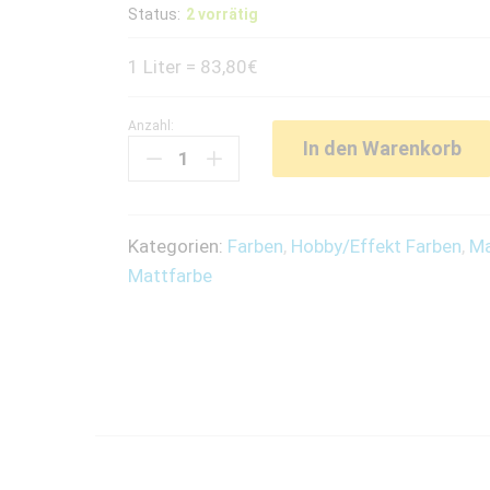
Status:
2 vorrätig
1 Liter = 83,80€
Anzahl:
Acryl-
In den Warenkorb
Mattfarbe
(50ml)
-
Kategorien:
Farben
,
Hobby/Effekt Farben
,
Ma
Graphitgrau
Mattfarbe
quantity