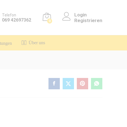
Login
Telefon
069 42697362
Registrieren
0
Über uns
itungen