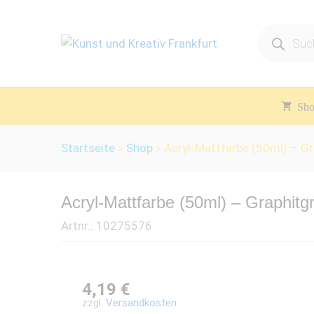
Products
search
Sh
Startseite
»
Shop
»
Acryl-Mattfarbe (50ml) – Gr
Acryl-Mattfarbe (50ml) – Graphitg
Artnr.:
10275576
4,19
€
zzgl.
Versandkosten