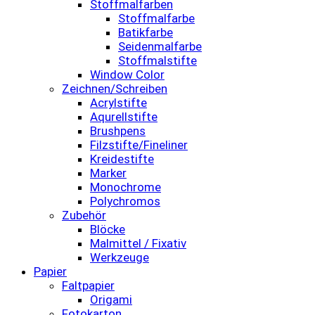
Stoffmalfarben
Stoffmalfarbe
Batikfarbe
Seidenmalfarbe
Stoffmalstifte
Window Color
Zeichnen/Schreiben
Acrylstifte
Aqurellstifte
Brushpens
Filzstifte/Fineliner
Kreidestifte
Marker
Monochrome
Polychromos
Zubehör
Blöcke
Malmittel / Fixativ
Werkzeuge
Papier
Faltpapier
Origami
Fotokarton