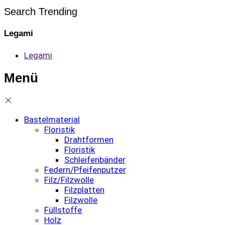
Search Trending
Legami
Legami
Menü
Bastelmaterial
Floristik
Drahtformen
Floristik
Schleifenbänder
Federn/Pfeifenputzer
Filz/Filzwolle
Filzplatten
Filzwolle
Füllstoffe
Holz