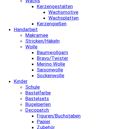
Wachs
Kerzengestalten
Wachsmotive
Wachsplatten
Kerzengießen
Handarbeit
Makramee
Stricken/Häkeln
Wolle
Baumwollgarn
Bravo/Twister
Merino Wolle
Saisonwolle
Sockenwolle
Kinder
Schule
Bastelfarbe
Bastelsets
Bügelperlen
Decopatch
Figuren/Buchstaben
Papier
Zubehör