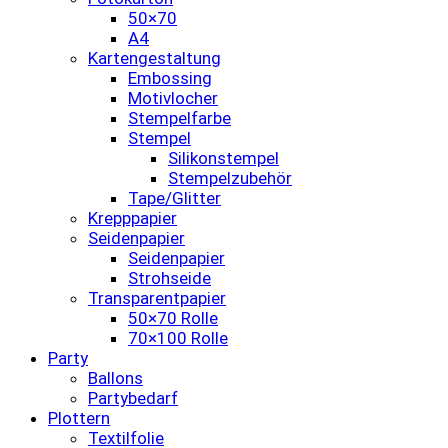
50×70
A4
Kartengestaltung
Embossing
Motivlocher
Stempelfarbe
Stempel
Silikonstempel
Stempelzubehör
Tape/Glitter
Krepppapier
Seidenpapier
Seidenpapier
Strohseide
Transparentpapier
50×70 Rolle
70×100 Rolle
Party
Ballons
Partybedarf
Plottern
Textilfolie