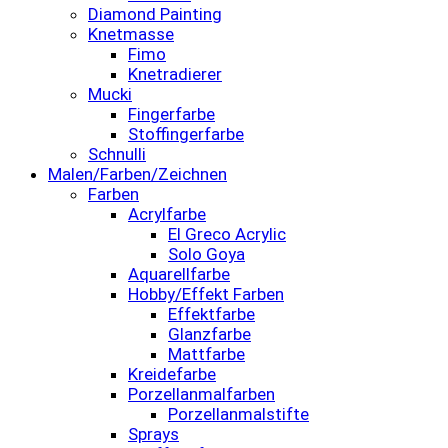
Diamond Painting
Knetmasse
Fimo
Knetradierer
Mucki
Fingerfarbe
Stoffingerfarbe
Schnulli
Malen/Farben/Zeichnen
Farben
Acrylfarbe
El Greco Acrylic
Solo Goya
Aquarellfarbe
Hobby/Effekt Farben
Effektfarbe
Glanzfarbe
Mattfarbe
Kreidefarbe
Porzellanmalfarben
Porzellanmalstifte
Sprays