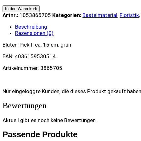
II
ca.
In den Warenkorb
15
Artnr.:
1053865705
Kategorien:
Bastelmaterial
,
Floristik
,
cm,
grün
Beschreibung
quantity
Rezensionen (0)
Blüten-Pick II ca. 15 cm, grün
EAN: 4036159530514
Artikelnummer: 3865705
Nur eingeloggte Kunden, die dieses Produkt gekauft habe
Bewertungen
Aktuell gibt es noch keine Bewertungen.
Passende Produkte