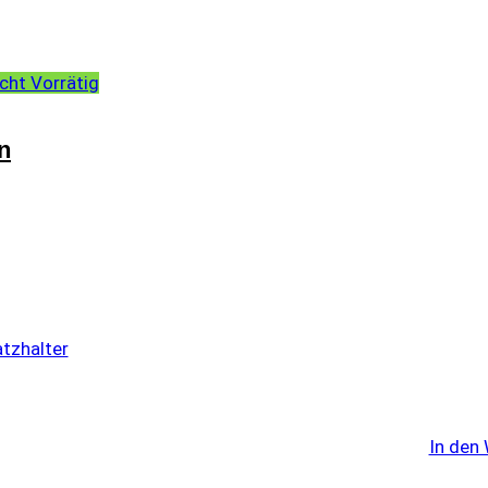
cht Vorrätig
n
In den