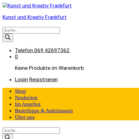
Kunst und Kreativ Frankfurt
Products
search
Telefon
069 42697362
0
Keine Produkte im Warenkorb
Login
Registrieren
Shop
Neuheiten
Im Angebot
Basteltipps & Anleitungen
Über uns
Products
search