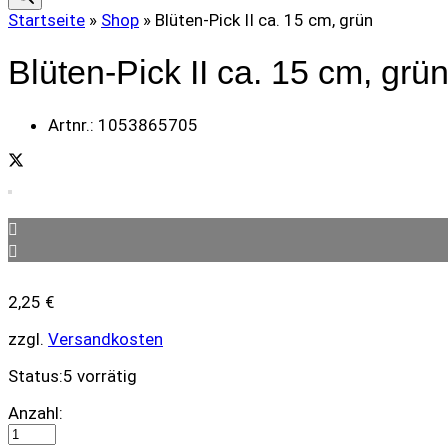
Startseite
»
Shop
»
Blüten-Pick II ca. 15 cm, grün
Blüten-Pick II ca. 15 cm, grü
Artnr.:
1053865705
2,25
€
zzgl.
Versandkosten
Status:
5 vorrätig
Blüten-
Anzahl:
Pick