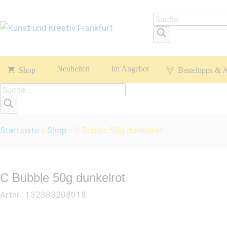
Products
search
Neuheiten
Im Angebot
Shop
Basteltipps & 
Products
search
Startseite
»
Shop
»
C Bubble 50g dunkelrot
C Bubble 50g dunkelrot
Artnr.:
132383208018