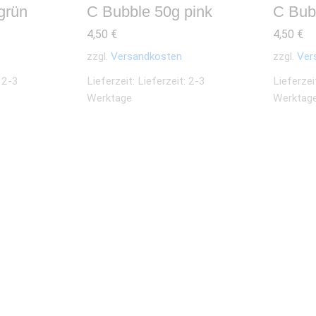
grün
C Bubble 50g pink
C Bub
4,50
€
4,50
€
zzgl.
Versandkosten
zzgl.
Ver
: 2-3
Lieferzeit:
Lieferzeit: 2-3
Lieferzei
Werktage
Werktag