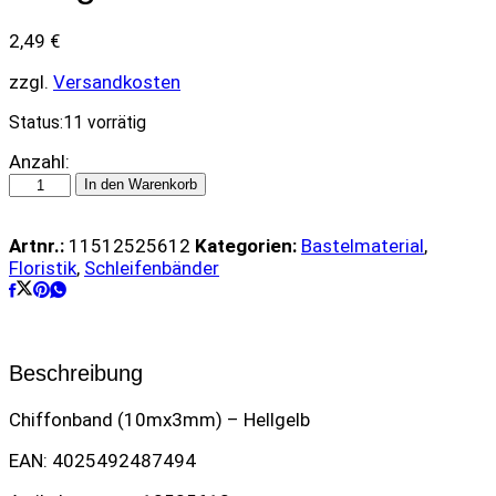
2,49
€
zzgl.
Versandkosten
Status:
11 vorrätig
Chiffonband
Anzahl:
(10mx3mm)
In den Warenkorb
-
Hellgelb
Artnr.:
11512525612
Kategorien:
Bastelmaterial
,
quantity
Floristik
,
Schleifenbänder
Beschreibung
Chiffonband (10mx3mm) – Hellgelb
EAN: 4025492487494