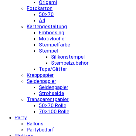
Origami
Fotokarton
50×70
A4
Kartengestaltung
Embossing
Motivlocher
Stempelfarbe
Stempel
Silikonstempel
Stempelzubehör
Tape/Glitter
Krepppapier
Seidenpapier
Seidenpapier
Strohseide
Transparentpapier
50×70 Rolle
70×100 Rolle
Party
Ballons
Partybedarf
Plottern