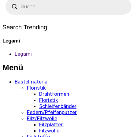
Products
search
Search Trending
Legami
Legami
Menü
Bastelmaterial
Floristik
Drahtformen
Floristik
Schleifenbänder
Federn/Pfeifenputzer
Filz/Filzwolle
Filzplatten
Filzwolle
Füllstoffe