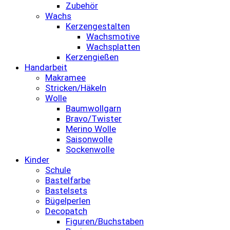
Zubehör
Wachs
Kerzengestalten
Wachsmotive
Wachsplatten
Kerzengießen
Handarbeit
Makramee
Stricken/Häkeln
Wolle
Baumwollgarn
Bravo/Twister
Merino Wolle
Saisonwolle
Sockenwolle
Kinder
Schule
Bastelfarbe
Bastelsets
Bügelperlen
Decopatch
Figuren/Buchstaben