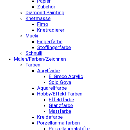
Papier
Zubehör
Diamond Painting
Knetmasse
Fimo
Knetradierer
Mucki
Fingerfarbe
Stoffingerfarbe
Schnulli
Malen/Farben/Zeichnen
Farben
Acrylfarbe
El Greco Acrylic
Solo Goya
Aquarellfarbe
Hobby/Effekt Farben
Effektfarbe
Glanzfarbe
Mattfarbe
Kreidefarbe
Porzellanmalfarben
Porzellanmalstifte