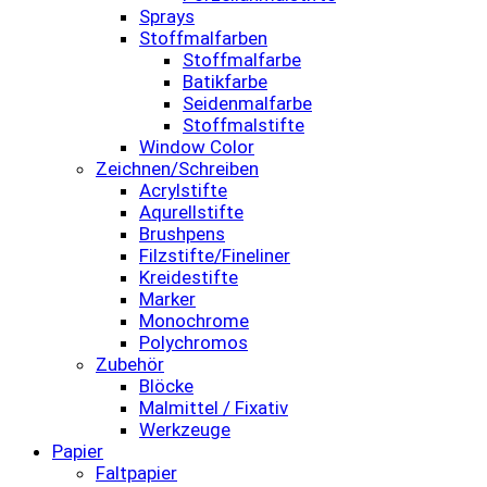
Sprays
Stoffmalfarben
Stoffmalfarbe
Batikfarbe
Seidenmalfarbe
Stoffmalstifte
Window Color
Zeichnen/Schreiben
Acrylstifte
Aqurellstifte
Brushpens
Filzstifte/Fineliner
Kreidestifte
Marker
Monochrome
Polychromos
Zubehör
Blöcke
Malmittel / Fixativ
Werkzeuge
Papier
Faltpapier