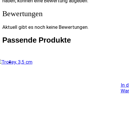
haben, können eine Bewertung abgeben.
Bewertungen
Aktuell gibt es noch keine Bewertungen.
Passende Produkte
In 
War