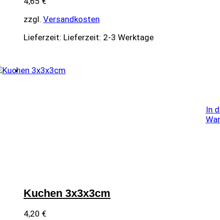
4,65
€
zzgl.
Versandkosten
Lieferzeit:
Lieferzeit: 2-3 Werktage
In 
War
Kuchen 3x3x3cm
4,20
€