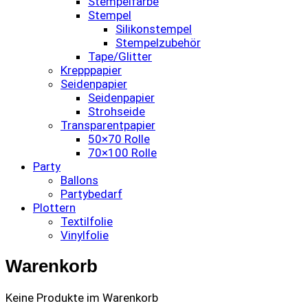
Stempelfarbe
Stempel
Silikonstempel
Stempelzubehör
Tape/Glitter
Krepppapier
Seidenpapier
Seidenpapier
Strohseide
Transparentpapier
50×70 Rolle
70×100 Rolle
Party
Ballons
Partybedarf
Plottern
Textilfolie
Vinylfolie
Warenkorb
Keine Produkte im Warenkorb