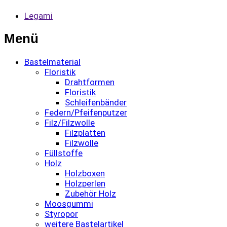
Legami
Menü
Bastelmaterial
Floristik
Drahtformen
Floristik
Schleifenbänder
Federn/Pfeifenputzer
Filz/Filzwolle
Filzplatten
Filzwolle
Füllstoffe
Holz
Holzboxen
Holzperlen
Zubehör Holz
Moosgummi
Styropor
weitere Bastelartikel