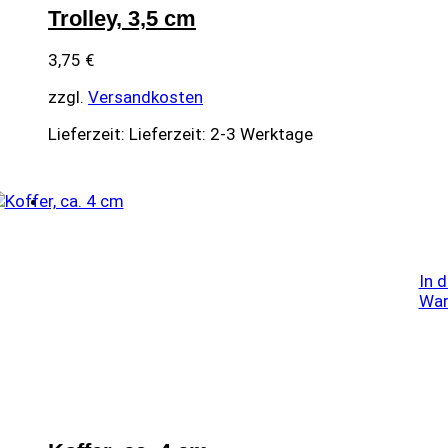
Trolley, 3,5 cm
3,75
€
zzgl.
Versandkosten
Lieferzeit:
Lieferzeit: 2-3 Werktage
In 
War