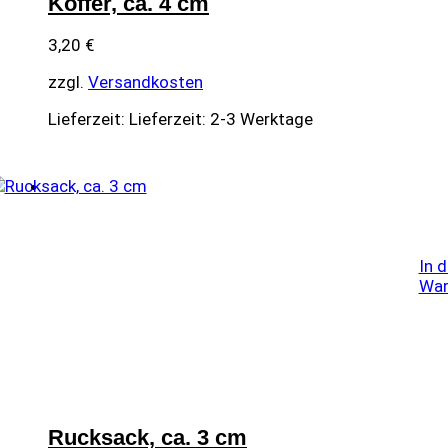
Koffer, ca. 4 cm
3,20
€
zzgl.
Versandkosten
Lieferzeit:
Lieferzeit: 2-3 Werktage
In 
War
Rucksack, ca. 3 cm