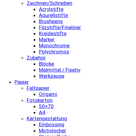
Zeichnen/Schreiben
Acrylstifte
Aqurellstifte
Brushpens
Filzstifte/Fineliner
Kreidestifte
Marker
Monochrome
Polychromos
Zubehör
Blöcke
Malmittel / Fixativ
Werkzeuge
Papier
Faltpapier
Origami
Fotokarton
50×70
A4
Kartengestaltung
Embossing
Motivlocher