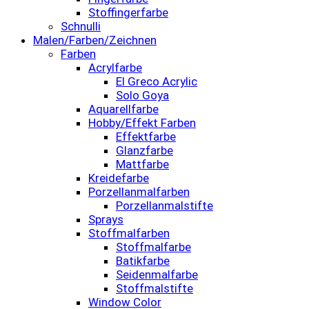
Stoffingerfarbe
Schnulli
Malen/Farben/Zeichnen
Farben
Acrylfarbe
El Greco Acrylic
Solo Goya
Aquarellfarbe
Hobby/Effekt Farben
Effektfarbe
Glanzfarbe
Mattfarbe
Kreidefarbe
Porzellanmalfarben
Porzellanmalstifte
Sprays
Stoffmalfarben
Stoffmalfarbe
Batikfarbe
Seidenmalfarbe
Stoffmalstifte
Window Color