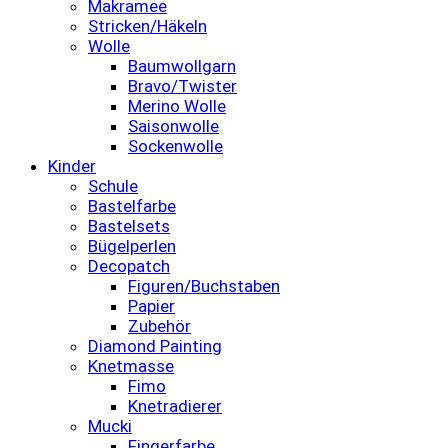
Makramee
Stricken/Häkeln
Wolle
Baumwollgarn
Bravo/Twister
Merino Wolle
Saisonwolle
Sockenwolle
Kinder
Schule
Bastelfarbe
Bastelsets
Bügelperlen
Decopatch
Figuren/Buchstaben
Papier
Zubehör
Diamond Painting
Knetmasse
Fimo
Knetradierer
Mucki
Fingerfarbe