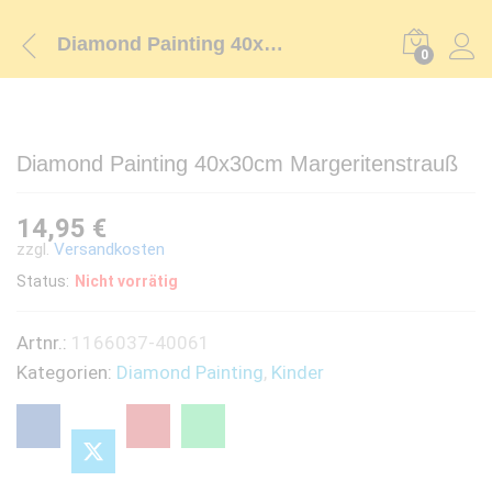
Diamond Painting 40x30cm Margeritenstrauß
0
Diamond Painting 40x30cm Margeritenstrauß
14,95
€
zzgl.
Versandkosten
Status:
Nicht vorrätig
Artnr.:
1166037-40061
Kategorien:
Diamond Painting
,
Kinder