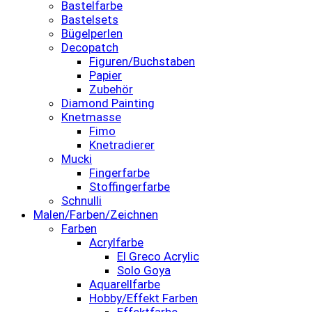
Bastelfarbe
Bastelsets
Bügelperlen
Decopatch
Figuren/Buchstaben
Papier
Zubehör
Diamond Painting
Knetmasse
Fimo
Knetradierer
Mucki
Fingerfarbe
Stoffingerfarbe
Schnulli
Malen/Farben/Zeichnen
Farben
Acrylfarbe
El Greco Acrylic
Solo Goya
Aquarellfarbe
Hobby/Effekt Farben