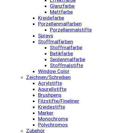
Effektfarbe
Glanzfarbe
Mattfarbe
Kreidefarbe
Porzellanmalfarben
Porzellanmalstifte
Sprays
Stoffmalfarben
Stoffmalfarbe
Batikfarbe
Seidenmalfarbe
Stoffmalstifte
Window Color
Zeichnen/Schreiben
Acrylstifte
Aqurellstifte
Brushpens
Filzstifte/Fineliner
Kreidestifte
Marker
Monochrome
Polychromos
Zubehör