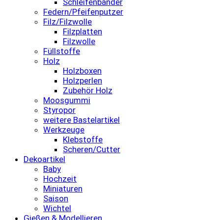
Schleifenbänder
Federn/Pfeifenputzer
Filz/Filzwolle
Filzplatten
Filzwolle
Füllstoffe
Holz
Holzboxen
Holzperlen
Zubehör Holz
Moosgummi
Styropor
weitere Bastelartikel
Werkzeuge
Klebstoffe
Scheren/Cutter
Dekoartikel
Baby
Hochzeit
Miniaturen
Saison
Wichtel
Gießen & Modellieren