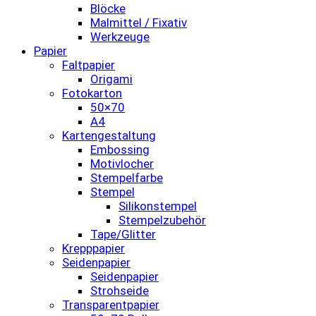
Blöcke
Malmittel / Fixativ
Werkzeuge
Papier
Faltpapier
Origami
Fotokarton
50×70
A4
Kartengestaltung
Embossing
Motivlocher
Stempelfarbe
Stempel
Silikonstempel
Stempelzubehör
Tape/Glitter
Krepppapier
Seidenpapier
Seidenpapier
Strohseide
Transparentpapier