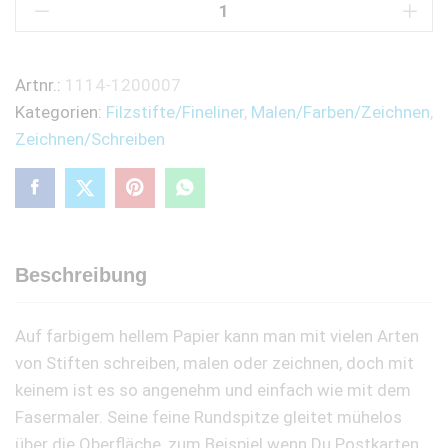
1200
-
Braun
Artnr.:
1114-1200007
quantity
Kategorien:
Filzstifte/Fineliner
,
Malen/Farben/Zeichnen
,
Zeichnen/Schreiben
Beschreibung
Auf farbigem hellem Papier kann man mit vielen Arten
von Stiften schreiben, malen oder zeichnen, doch mit
keinem ist es so angenehm und einfach wie mit dem
Fasermaler. Seine feine Rundspitze gleitet mühelos
über die Oberfläche, zum Beispiel wenn Du Postkarten