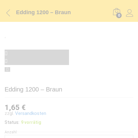
Edding 1200 – Braun
0
Edding 1200 – Braun
1,65
€
zzgl.
Versandkosten
Status:
9 vorrätig
Anzahl:
Edding