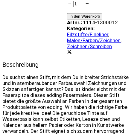
1300
-
Grau
In den Warenkorb
quantity
Artnr.:
1114-1300012
Kategorien:
Filzstifte/Fineliner
,
Malen/Farben/Zeichnen
,
Zeichnen/Schreiben
Beschreibung
Du suchst einen Stift, mit dem Du in breiter Strichstärke
und in atemberaubender Farbauswahl Zeichnungen und
Skizzen anfertigen kannst? Das ist kinderleicht mit der
Faserspitze dieses edding Fasermalers. Dieser Stift
bietet die größte Auswahl an Farben in der gesamten
Produktpalette von edding. Wir haben die richtige Farbe
für jede kreative Idee! Die geruchlose Tinte auf
Wasserbasis kann selbst Etiketten, Lesezeichen und
Kalender aus hellem Papier oder Karton in Kunstwerke
verwandeln. Der Stift eignet sich zudem hervorragend