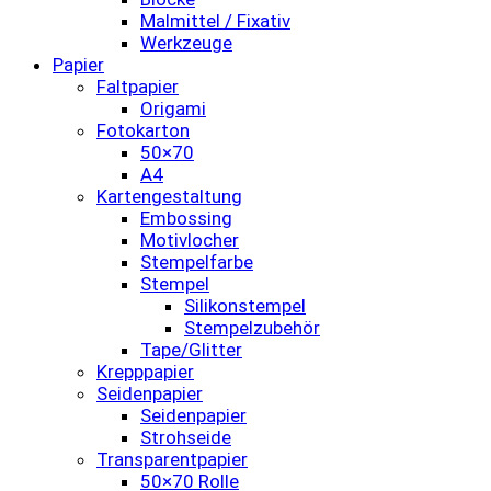
Malmittel / Fixativ
Werkzeuge
Papier
Faltpapier
Origami
Fotokarton
50×70
A4
Kartengestaltung
Embossing
Motivlocher
Stempelfarbe
Stempel
Silikonstempel
Stempelzubehör
Tape/Glitter
Krepppapier
Seidenpapier
Seidenpapier
Strohseide
Transparentpapier
50×70 Rolle