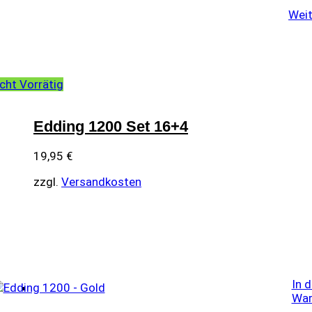
Weit
cht Vorrätig
Edding 1200 Set 16+4
19,95
€
zzgl.
Versandkosten
In 
War