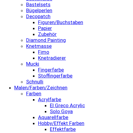
Bastelsets
Bügelperlen
Decopatch
Figuren/Buchstaben
Papier
Zubehör
Diamond Painting
Knetmasse
Fimo
Knetradierer
Mucki
Fingerfarbe
Stoffingerfarbe
Schnulli
Malen/Farben/Zeichnen
Farben
Acrylfarbe
El Greco Acrylic
Solo Goya
Aquarellfarbe
Hobby/Effekt Farben
Effektfarbe