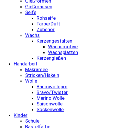
Gießformen
Gießmassen
Seife
Rohseife
Farbe/Duft
Zubehör
Wachs
Kerzengestalten
Wachsmotive
Wachsplatten
Kerzengießen
Handarbeit
Makramee
Stricken/Häkeln
Wolle
Baumwollgarn
Bravo/Twister
Merino Wolle
Saisonwolle
Sockenwolle
Kinder
Schule
Bastelfarbe