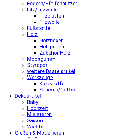
Federn/Pfeifenputzer
Filz/Filzwolle
Filzplatten
Filzwolle
Füllstoffe
Holz
Holzboxen
Holzperlen
Zubehör Holz
Moosgummi
Styropor
weitere Bastelartikel
Werkzeuge
Klebstoffe
Scheren/Cutter
Dekoartikel
Baby
Hochzeit
Miniaturen
Saison
Wichtel
Gießen & Modellieren