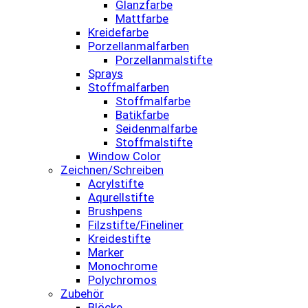
Glanzfarbe
Mattfarbe
Kreidefarbe
Porzellanmalfarben
Porzellanmalstifte
Sprays
Stoffmalfarben
Stoffmalfarbe
Batikfarbe
Seidenmalfarbe
Stoffmalstifte
Window Color
Zeichnen/Schreiben
Acrylstifte
Aqurellstifte
Brushpens
Filzstifte/Fineliner
Kreidestifte
Marker
Monochrome
Polychromos
Zubehör
Blöcke