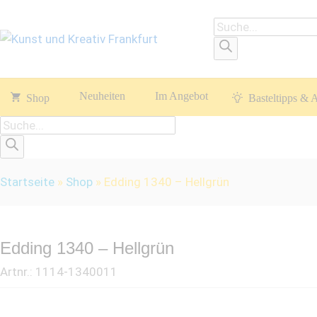
Products
search
Neuheiten
Im Angebot
Shop
Basteltipps & 
Products
search
Startseite
»
Shop
»
Edding 1340 – Hellgrün
Edding 1340 – Hellgrün
Artnr.:
1114-1340011