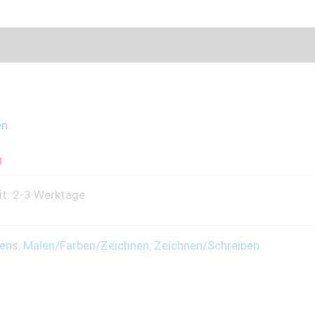
en
g
it: 2-3 Werktage
ens
,
Malen/Farben/Zeichnen
,
Zeichnen/Schreiben