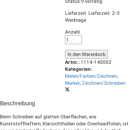
Status:
9 vorrätig
Lieferzeit:
Lieferzeit: 2-3
Werktage
Edding
Anzahl:
140S
-
Rot
In den Warenkorb
quantity
Artnr.:
1114-140002
Kategorien:
Malen/Farben/Zeichnen
,
Marker
,
Zeichnen/Schreiben
Beschreibung
Beim Schreiben auf glatten Oberflächen, wie
Kunststoffheftern, Klarsichthüllen oder Overheadfolien, ist