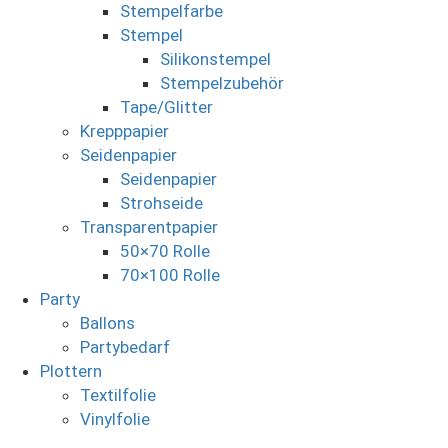
Stempelfarbe
Stempel
Silikonstempel
Stempelzubehör
Tape/Glitter
Krepppapier
Seidenpapier
Seidenpapier
Strohseide
Transparentpapier
50×70 Rolle
70×100 Rolle
Party
Ballons
Partybedarf
Plottern
Textilfolie
Vinylfolie