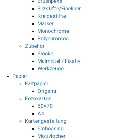
Brushpens
Filzstifte/Fineliner
Kreidestifte
Marker
Monochrome
Polychromos
Zubehör
Blöcke
Malmittel / Fixativ
Werkzeuge
Papier
Faltpapier
Origami
Fotokarton
50×70
A4
Kartengestaltung
Embossing
Motivlocher