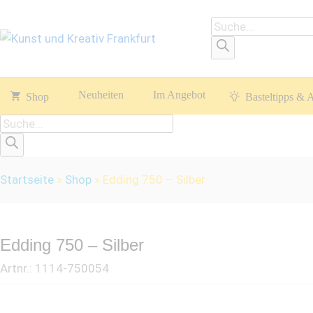
Products
search
Neuheiten
Im Angebot
Shop
Basteltipps & 
Products
search
Startseite
»
Shop
»
Edding 750 – Silber
Edding 750 – Silber
Artnr.:
1114-750054