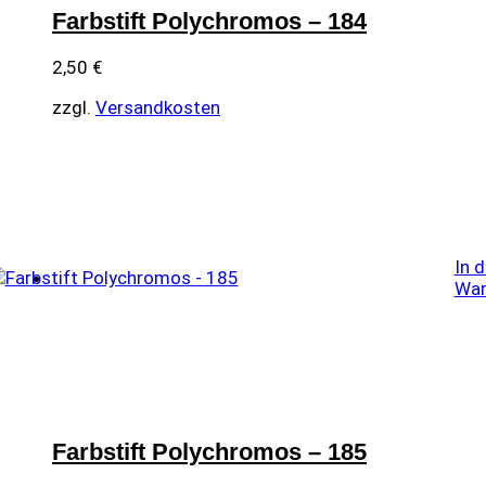
Farbstift Polychromos – 184
2,50
€
zzgl.
Versandkosten
In 
War
Farbstift Polychromos – 185