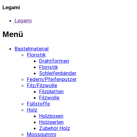
Legami
Legami
Menü
Bastelmaterial
Floristik
Drahtformen
Floristik
Schleifenbänder
Federn/Pfeifenputzer
Filz/Filzwolle
Filzplatten
Filzwolle
Füllstoffe
Holz
Holzboxen
Holzperlen
Zubehör Holz
Moosgummi