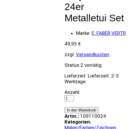
24er
Metalletui Set
Marke:
E. FABER VERTR
49,95
€
zzgl.
Versandkosten
Status:
2 vorrätig
Lieferzeit:
Lieferzeit: 2-3
Werktage
Faber-
Anzahl:
Castell
Künstlerfarbstift
Polychromos,
In den Warenkorb
24er
Artnr.:
109110024
Metalletui
Kategorien:
Set
Malen/Farben/Zeichnen
,