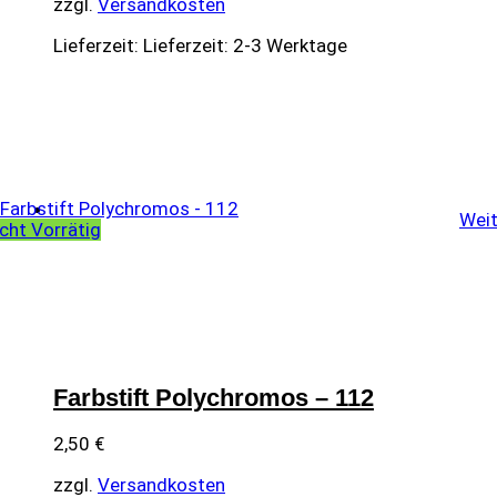
zzgl.
Versandkosten
Lieferzeit:
Lieferzeit: 2-3 Werktage
Weit
cht Vorrätig
Farbstift Polychromos – 112
2,50
€
zzgl.
Versandkosten