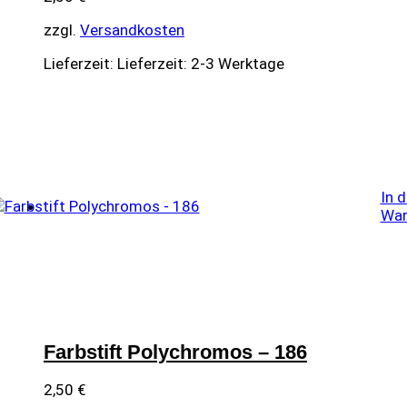
zzgl.
Versandkosten
Lieferzeit:
Lieferzeit: 2-3 Werktage
In 
War
Farbstift Polychromos – 186
2,50
€