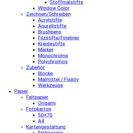
Stoffmalstifte
Window Color
Zeichnen/Schreiben
Acrylstifte
Aqurellstifte
Brushpens
Filzstifte/Fineliner
Kreidestifte
Marker
Monochrome
Polychromos
Zubehör
Blöcke
Malmittel / Fixativ
Werkzeuge
Papier
Faltpapier
Origami
Fotokarton
50×70
A4
Kartengestaltung
Embossing