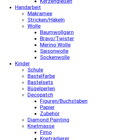
Kerzengießen
Handarbeit
Makramee
Stricken/Häkeln
Wolle
Baumwollgarn
Bravo/Twister
Merino Wolle
Saisonwolle
Sockenwolle
Kinder
Schule
Bastelfarbe
Bastelsets
Bügelperlen
Decopatch
Figuren/Buchstaben
Papier
Zubehör
Diamond Painting
Knetmasse
Fimo
Knetradierer