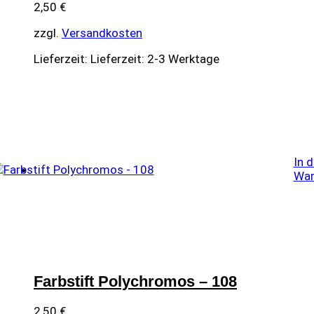
2,50
€
zzgl.
Versandkosten
Lieferzeit:
Lieferzeit: 2-3 Werktage
In 
War
Farbstift Polychromos – 108
2,50
€