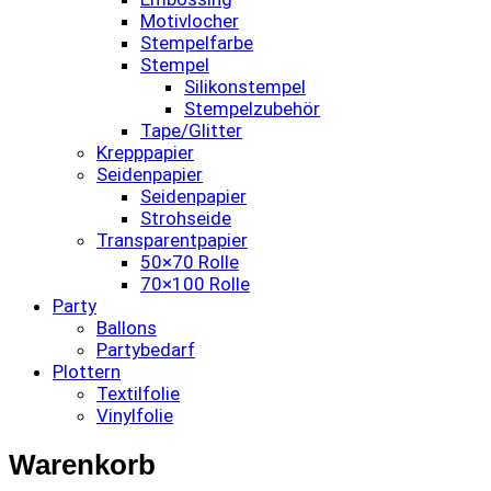
Motivlocher
Stempelfarbe
Stempel
Silikonstempel
Stempelzubehör
Tape/Glitter
Krepppapier
Seidenpapier
Seidenpapier
Strohseide
Transparentpapier
50×70 Rolle
70×100 Rolle
Party
Ballons
Partybedarf
Plottern
Textilfolie
Vinylfolie
Warenkorb