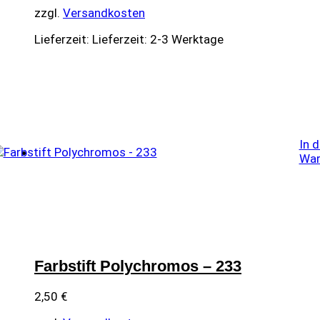
zzgl.
Versandkosten
Lieferzeit:
Lieferzeit: 2-3 Werktage
In 
War
Farbstift Polychromos – 233
2,50
€