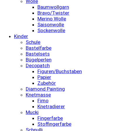
Wolle
Baumwollgarn
Bravo/Twister
Merino Wolle
Saisonwolle
Sockenwolle
Kinder
Schule
Bastelfarbe
Bastelsets
Bügelperlen
Decopatch
Figuren/Buchstaben
Papier
Zubehör
Diamond Painting
Knetmasse
Fimo
Knetradierer
Mucki
Fingerfarbe
Stoffingerfarbe
Schnulli