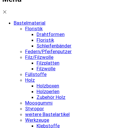
Bastelmaterial
Floristik
Drahtformen
Floristik
Schleifenbänder
Federn/Pfeifenputzer
Filz/Filzwolle
Filzplatten
Filzwolle
Füllstoffe
Holz
Holzboxen
Holzperlen
Zubehör Holz
Moosgummi
Styropor
weitere Bastelartikel
Werkzeuge
Klebstoffe