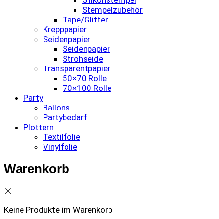
Silikonstempel
Stempelzubehör
Tape/Glitter
Krepppapier
Seidenpapier
Seidenpapier
Strohseide
Transparentpapier
50×70 Rolle
70×100 Rolle
Party
Ballons
Partybedarf
Plottern
Textilfolie
Vinylfolie
Warenkorb
Keine Produkte im Warenkorb