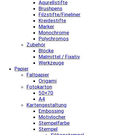
Aqurellstifte
Brushpens
Filzstifte/Fineliner
Kreidestifte
Marker
Monochrome
Polychromos
Zubehör
Blöcke
Malmittel / Fixativ
Werkzeuge
Papier
Faltpapier
Origami
Fotokarton
50×70
A4
Kartengestaltung
Embossing
Motivlocher
Stempelfarbe
Stempel