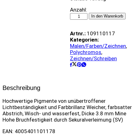
Farbstift
Anzahl:
Polychromos
In den Warenkorb
-
117
Artnr.:
109110117
quantity
Kategorien:
Malen/Farben/Zeichnen
,
Polychromos
,
Zeichnen/Schreiben
Beschreibung
Hochwertige Pigmente von unübertroffener
Lichtbeständigkeit und Farbbrillanz Weicher, farbsatter
Abstrich, Wisch- und wasserfest, Dicke 3.8 mm Mine
Hohe Bruchfestigkeit durch Sekuralverleimung (SV)
EAN: 4005401101178