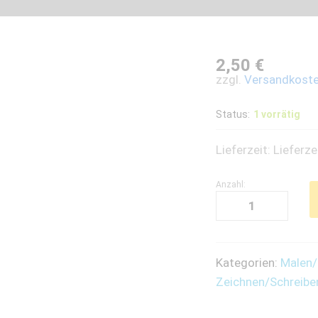
2,50
€
zzgl.
Versandkost
Status:
1 vorrätig
Lieferzeit:
Lieferze
Anzahl:
Farbstift
Polychromos
-
177
Kategorien:
Malen/
quantity
Zeichnen/Schreibe