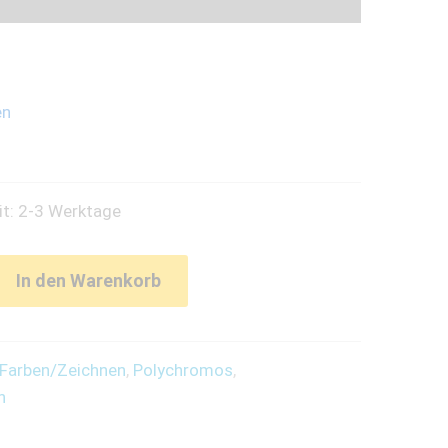
en
it: 2-3 Werktage
In den Warenkorb
Farben/Zeichnen
,
Polychromos
,
n