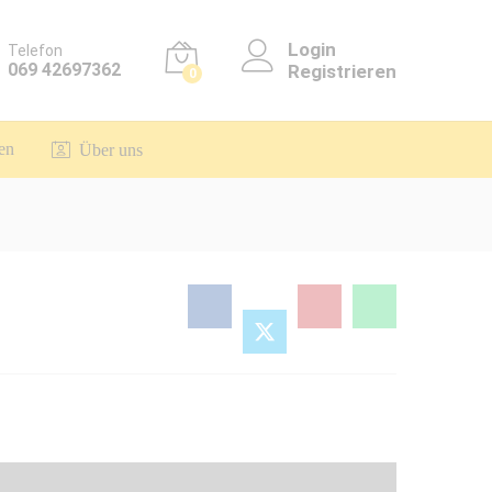
Login
Telefon
069 42697362
Registrieren
0
en
Über uns