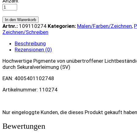
Farbstift
Anzahl:
Polychromos
-
274
In den Warenkorb
quantity
Artnr.:
109110274
Kategorien:
Malen/Farben/Zeichnen
,
P
Zeichnen/Schreiben
Beschreibung
Rezensionen (0)
Hochwertige Pigmente von unübertroffener Lichtbeständigk
durch Sekuralverleimung (SV)
EAN: 4005401102748
Artikelnummer: 110274
Nur eingeloggte Kunden, die dieses Produkt gekauft habe
Bewertungen