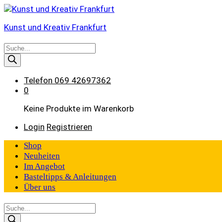
Kunst und Kreativ Frankfurt
Products
search
Telefon
069 42697362
0
Keine Produkte im Warenkorb
Login
Registrieren
Shop
Neuheiten
Im Angebot
Basteltipps & Anleitungen
Über uns
Products
search