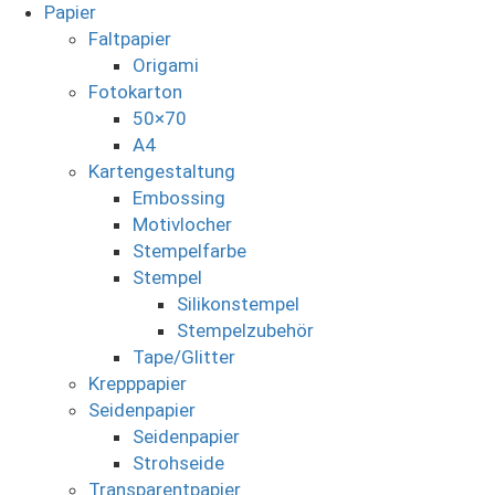
Papier
Faltpapier
Origami
Fotokarton
50×70
A4
Kartengestaltung
Embossing
Motivlocher
Stempelfarbe
Stempel
Silikonstempel
Stempelzubehör
Tape/Glitter
Krepppapier
Seidenpapier
Seidenpapier
Strohseide
Transparentpapier