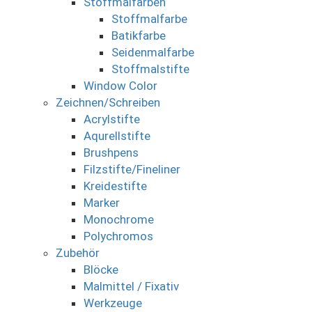
Stoffmalfarben
Stoffmalfarbe
Batikfarbe
Seidenmalfarbe
Stoffmalstifte
Window Color
Zeichnen/Schreiben
Acrylstifte
Aqurellstifte
Brushpens
Filzstifte/Fineliner
Kreidestifte
Marker
Monochrome
Polychromos
Zubehör
Blöcke
Malmittel / Fixativ
Werkzeuge