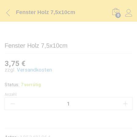
Fenster Holz 7,5x10cm
0
Fenster Holz 7,5x10cm
3,75
€
zzgl.
Versandkosten
Status:
7 vorrätig
Anzahl:
Fenster
Holz
7,5x10cm
quantity