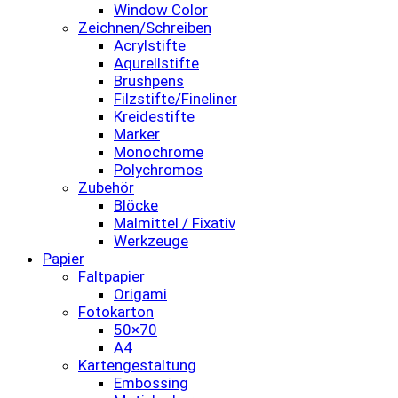
Window Color
Zeichnen/Schreiben
Acrylstifte
Aqurellstifte
Brushpens
Filzstifte/Fineliner
Kreidestifte
Marker
Monochrome
Polychromos
Zubehör
Blöcke
Malmittel / Fixativ
Werkzeuge
Papier
Faltpapier
Origami
Fotokarton
50×70
A4
Kartengestaltung
Embossing