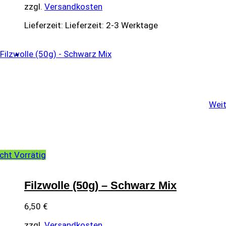
zzgl.
Versandkosten
Lieferzeit:
Lieferzeit: 2-3 Werktage
Weit
cht Vorrätig
Filzwolle (50g) – Schwarz Mix
6,50
€
zzgl.
Versandkosten