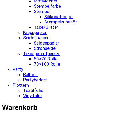
Motivlocher
Stempelfarbe
Stempel
Silikonstempel
Stempelzubehör
Tape/Glitter
Krepppapier
Seidenpapier
Seidenpapier
Strohseide
Transparentpapier
50×70 Rolle
70×100 Rolle
Party
Ballons
Partybedarf
Plottern
Textilfolie
Vinylfolie
Warenkorb