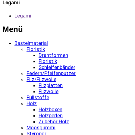
Legami
Legami
Menü
Bastelmaterial
Floristik
Drahtformen
Floristik
Schleifenbänder
Federn/Pfeifenputzer
Filz/Filzwolle
Filzplatten
Filzwolle
Füllstoffe
Holz
Holzboxen
Holzperlen
Zubehör Holz
Moosgummi
Styropor