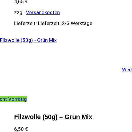
4,65
€
zzgl.
Versandkosten
Lieferzeit:
Lieferzeit: 2-3 Werktage
Weit
cht Vorrätig
Filzwolle (50g) – Grün Mix
6,50
€