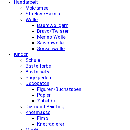
Handarbeit
Makramee
Stricken/Häkeln
Wolle
Baumwollgarn
Bravo/Twister
Merino Wolle
Saisonwolle
Sockenwolle
Kinder
Schule
Bastelfarbe
Bastelsets
Bügelperlen
Decopatch
Figuren/Buchstaben
Papier
Zubehör
Diamond Painting
Knetmasse
Fimo
Knetradierer
Mucki