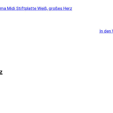
In den
z