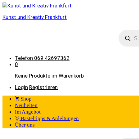
Kunst und Kreativ Frankfurt
Product
search
Telefon
069 42697362
0
Keine Produkte im Warenkorb
Login
Registrieren
Shop
Neuheiten
Im Angebot
Basteltipps & Anleitungen
Über uns