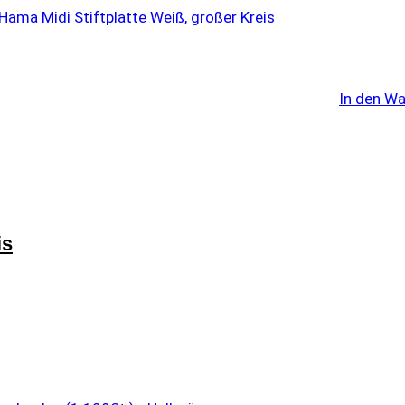
In den W
is