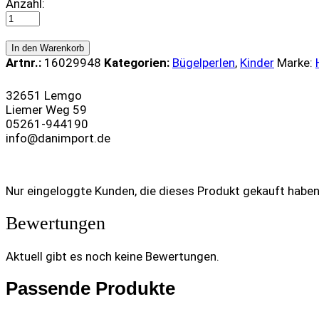
Hama
Anzahl:
Midi
Stifteplatte
Pink,
In den Warenkorb
Blume
Artnr.:
16029948
Kategorien:
Bügelperlen
,
Kinder
Marke:
quantity
32651 Lemgo
Liemer Weg 59
05261-944190
info@danimport.de
Nur eingeloggte Kunden, die dieses Produkt gekauft habe
Bewertungen
Aktuell gibt es noch keine Bewertungen.
Passende Produkte