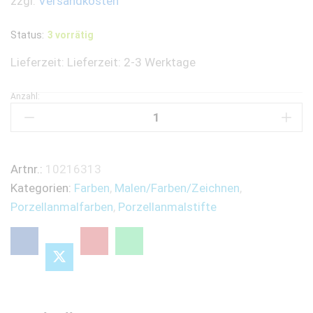
zzgl.
Versandkosten
Status:
3 vorrätig
Lieferzeit:
Lieferzeit: 2-3 Werktage
Anzahl:
HOBBY
LINE
PorcelainPEN
easy
Artnr.:
10216313
Dunkelblau
Kategorien:
Farben
,
Malen/Farben/Zeichnen
,
quantity
Porzellanmalfarben
,
Porzellanmalstifte