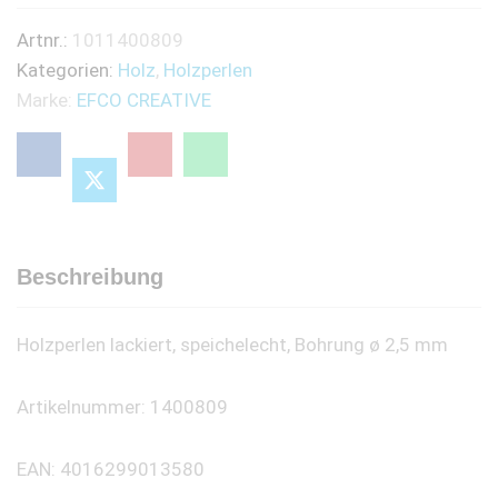
2,5
Artnr.:
1011400809
mm
Kategorien:
Holz
,
Holzperlen
10
Marke:
EFCO CREATIVE
mm
53
Stk.
quantity
Beschreibung
Holzperlen lackiert, speichelecht, Bohrung ø 2,5 mm
Artikelnummer: 1400809
EAN: 4016299013580