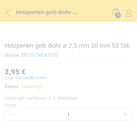
Holzperlen gelb Bohr ø 2,5 mm 10 mm 53 Stk.
0
Holzperlen gelb Bohr ø 2,5 mm 10 mm 53 Stk.
Marke:
EFCO CREATIVE
3,95
€
zzgl.
Versandkosten
Status:
1 vorrätig
Lieferzeit:
Lieferzeit: 2-3 Werktage
Anzahl:
Holzperlen
gelb
Bohr
ø