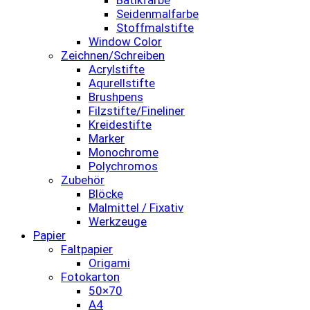
Seidenmalfarbe
Stoffmalstifte
Window Color
Zeichnen/Schreiben
Acrylstifte
Aqurellstifte
Brushpens
Filzstifte/Fineliner
Kreidestifte
Marker
Monochrome
Polychromos
Zubehör
Blöcke
Malmittel / Fixativ
Werkzeuge
Papier
Faltpapier
Origami
Fotokarton
50×70
A4