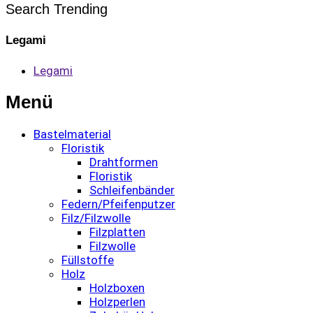
Search Trending
Legami
Legami
Menü
Bastelmaterial
Floristik
Drahtformen
Floristik
Schleifenbänder
Federn/Pfeifenputzer
Filz/Filzwolle
Filzplatten
Filzwolle
Füllstoffe
Holz
Holzboxen
Holzperlen