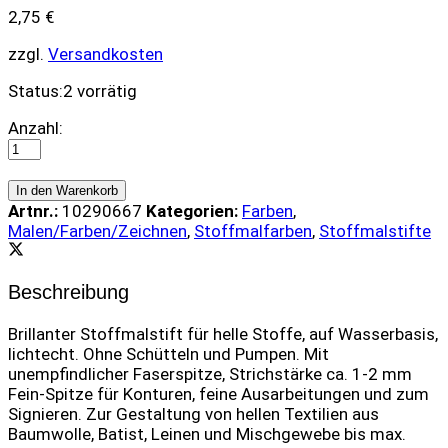
2,75
€
zzgl.
Versandkosten
Status:
2 vorrätig
JAVANA
Anzahl:
TEXTIL
Texi
Mäx
In den Warenkorb
Stoffmalstift
Artnr.:
10290667
Kategorien:
Farben
,
Fine
Malen/Farben/Zeichnen
,
Stoffmalfarben
,
Stoffmalstifte
Lichtblau
quantity
Beschreibung
Brillanter Stoffmalstift für helle Stoffe, auf Wasserbasis,
lichtecht. Ohne Schütteln und Pumpen. Mit
unempfindlicher Faserspitze, Strichstärke ca. 1-2 mm
Fein-Spitze für Konturen, feine Ausarbeitungen und zum
Signieren. Zur Gestaltung von hellen Textilien aus
Baumwolle, Batist, Leinen und Mischgewebe bis max.