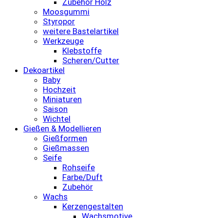
Zubehör Holz
Moosgummi
Styropor
weitere Bastelartikel
Werkzeuge
Klebstoffe
Scheren/Cutter
Dekoartikel
Baby
Hochzeit
Miniaturen
Saison
Wichtel
Gießen & Modellieren
Gießformen
Gießmassen
Seife
Rohseife
Farbe/Duft
Zubehör
Wachs
Kerzengestalten
Wachsmotive