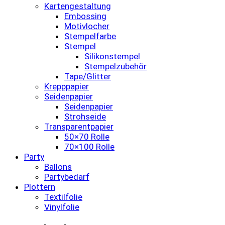
Kartengestaltung
Embossing
Motivlocher
Stempelfarbe
Stempel
Silikonstempel
Stempelzubehör
Tape/Glitter
Krepppapier
Seidenpapier
Seidenpapier
Strohseide
Transparentpapier
50×70 Rolle
70×100 Rolle
Party
Ballons
Partybedarf
Plottern
Textilfolie
Vinylfolie