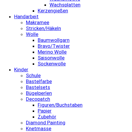
Wachsplatten
Kerzengießen
Handarbeit
Makramee
Stricken/Häkeln
Wolle
Baumwollgarn
Bravo/Twister
Merino Wolle
Saisonwolle
Sockenwolle
Kinder
Schule
Bastelfarbe
Bastelsets
Bügelperlen
Decopatch
Figuren/Buchstaben
Papier
Zubehör
Diamond Painting
Knetmasse