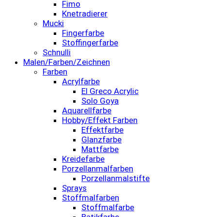
Fimo
Knetradierer
Mucki
Fingerfarbe
Stoffingerfarbe
Schnulli
Malen/Farben/Zeichnen
Farben
Acrylfarbe
El Greco Acrylic
Solo Goya
Aquarellfarbe
Hobby/Effekt Farben
Effektfarbe
Glanzfarbe
Mattfarbe
Kreidefarbe
Porzellanmalfarben
Porzellanmalstifte
Sprays
Stoffmalfarben
Stoffmalfarbe
Batikfarbe