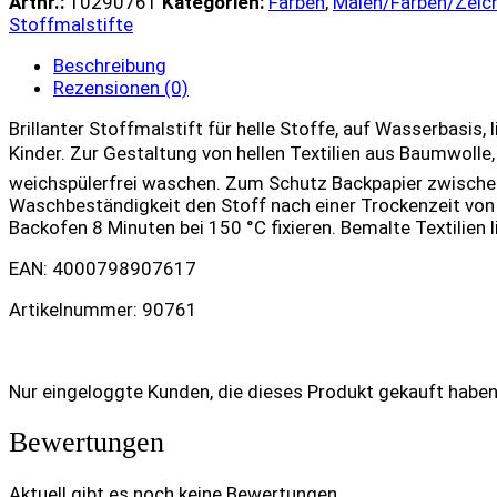
Artnr.:
10290761
Kategorien:
Farben
,
Malen/Farben/Zeic
Stoffmalstifte
Beschreibung
Rezensionen (0)
Brillanter Stoffmalstift für helle Stoffe, auf Wasserbasis
Kinder. Zur Gestaltung von hellen Textilien aus Baumwolle
weichspülerfrei waschen. Zum Schutz Backpapier zwischen 
Waschbeständigkeit den Stoff nach einer Trockenzeit von
Backofen 8 Minuten bei 150 °C fixieren. Bemalte Textilien l
EAN: 4000798907617
Artikelnummer: 90761
Nur eingeloggte Kunden, die dieses Produkt gekauft habe
Bewertungen
Aktuell gibt es noch keine Bewertungen.