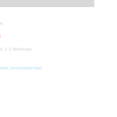
en
g
it: 2-3 Werktage
tikel
,
Geschenkartikel