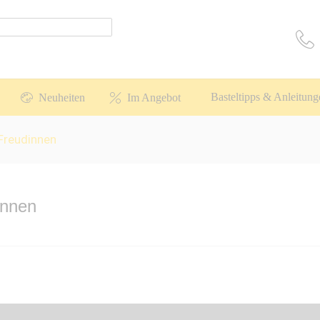
Basteltipps & Anleitung
Neuheiten
Im Angebot
 Freudinnen
innen