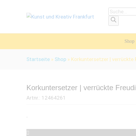
Products
search
Shop
Startseite
»
Shop
»
Korkuntersetzer | verrückte
Korkuntersetzer | verrückte Freud
Artnr.:
12464261