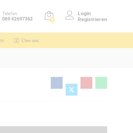
Login
Telefon
069 42697362
Registrieren
0
en
Über uns