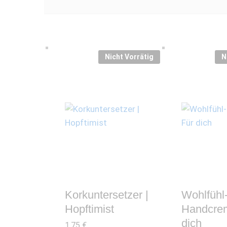
Nicht Vorrätig
N
Korkuntersetzer |
Wohlfühl
Hopftimist
Handcrem
dich
1,75
€