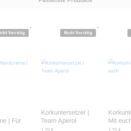
icht Vorrätig
Nicht Vorrätig
-
Korkuntersetzer |
Korkunte
e | Für
Team Aperol
Mit euc
1,75
€
1,75
€