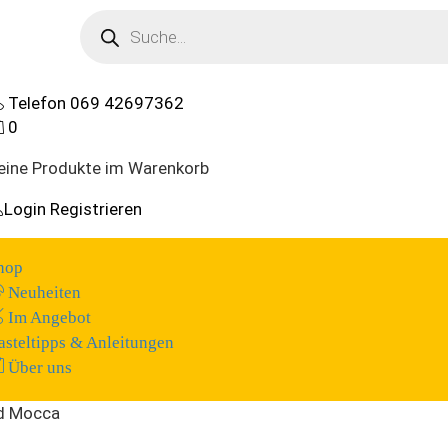
Products
search
Telefon
069 42697362
0
eine Produkte im Warenkorb
Login
Registrieren
hop
Neuheiten
Im Angebot
asteltipps & Anleitungen
Über uns
ld Mocca