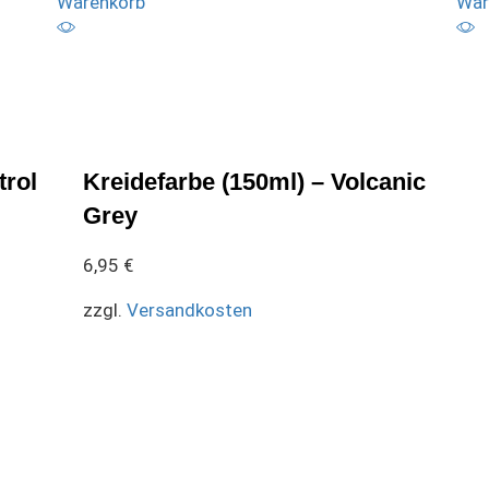
Warenkorb
War
trol
Kreidefarbe (150ml) – Volcanic
Grey
6,95
€
zzgl.
Versandkosten