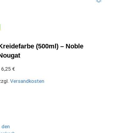
g
Kreidefarbe (500ml) – Noble
Nougat
16,25
€
zzgl.
Versandkosten
n den