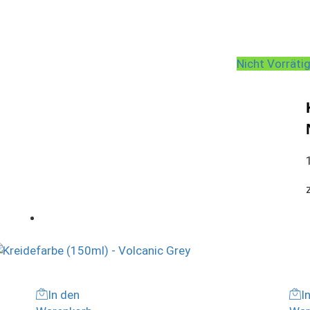
Nicht Vorräti
In den
I