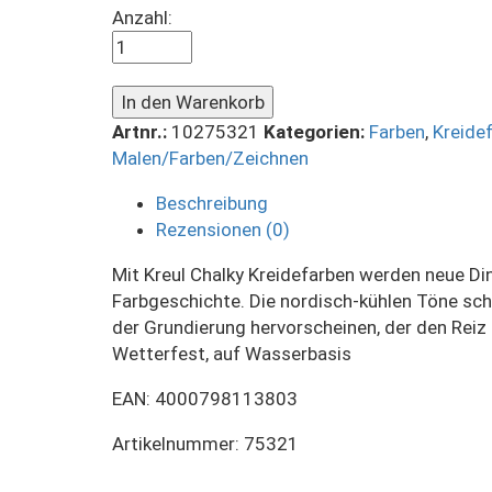
Kreidefarbe
Anzahl:
(150ml)
-
Mild
In den Warenkorb
Mocca
Artnr.:
10275321
Kategorien:
Farben
,
Kreide
quantity
Malen/Farben/Zeichnen
Beschreibung
Rezensionen (0)
Mit Kreul Chalky Kreidefarben werden neue Di
Farbgeschichte. Die nordisch-kühlen Töne sc
der Grundierung hervorscheinen, der den Reiz
Wetterfest, auf Wasserbasis
EAN: 4000798113803
Artikelnummer: 75321