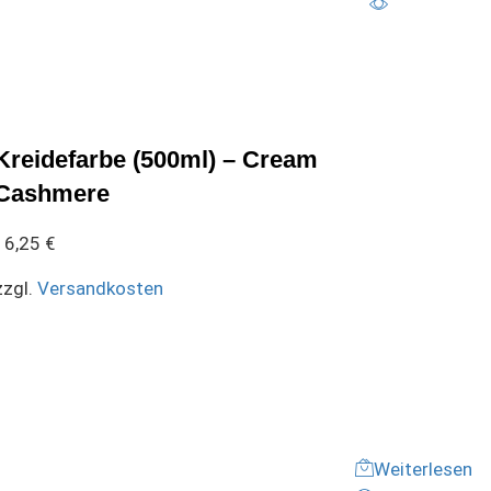
Kreidefarbe (500ml) – Cream
Cashmere
16,25
€
zzgl.
Versandkosten
Weiterlesen