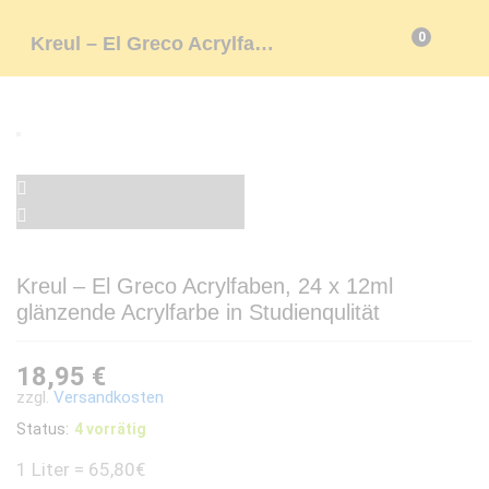
0
Kreul – El Greco Acrylfaben, 24 x 12ml glänzende Acrylfarbe in Studienqulität
Kreul – El Greco Acrylfaben, 24 x 12ml
glänzende Acrylfarbe in Studienqulität
18,95
€
zzgl.
Versandkosten
Status:
4 vorrätig
1 Liter = 65,80€