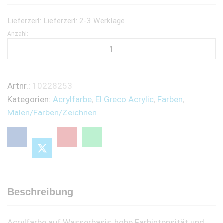
Lieferzeit:
Lieferzeit: 2-3 Werktage
Anzahl:
Kreul
-
El
Greco
Artnr.:
10228253
Acrylfaben,
Kategorien:
Acrylfarbe
,
El Greco Acrylic
,
Farben
,
24
Malen/Farben/Zeichnen
x
12ml
glänzende
Acrylfarbe
in
Studienqulität
Beschreibung
quantity
Acrylfarbe auf Wasserbasis, hohe Farbintensität und