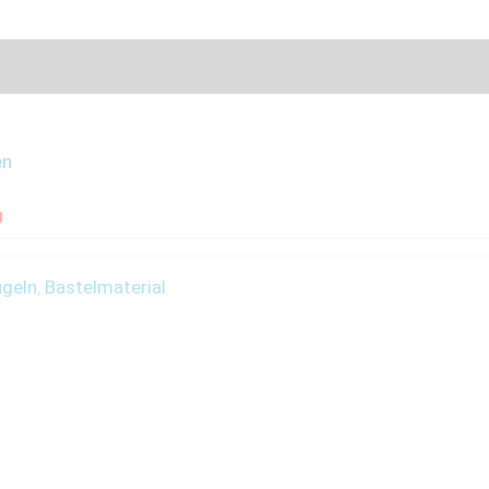
en
g
ugeln
,
Bastelmaterial