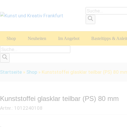
P
r
o
d
Shop
Neuheiten
Im Angebot
Basteltipps & Anle
u
c
P
t
r
s
o
Startseite
»
Shop
»
Kunststoffei glasklar teilbar (PS) 80 m
s
d
e
u
a
c
r
t
Kunststoffei glasklar teilbar (PS) 80 mm
c
s
Artnr.:
1012240108
h
s
e
a