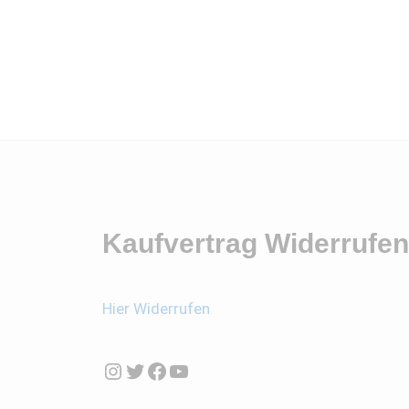
Kaufvertrag Widerrufen
Hier Widerrufen
I
T
F
Y
n
w
a
o