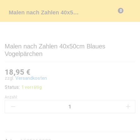
0
Malen nach Zahlen 40x50cm Blaues Vogelpärchen
Malen nach Zahlen 40x50cm Blaues
Vogelpärchen
18,95
€
zzgl.
Versandkosten
Status:
1 vorrätig
Anzahl:
Malen
nach
Zahlen
40x50cm
Blaues