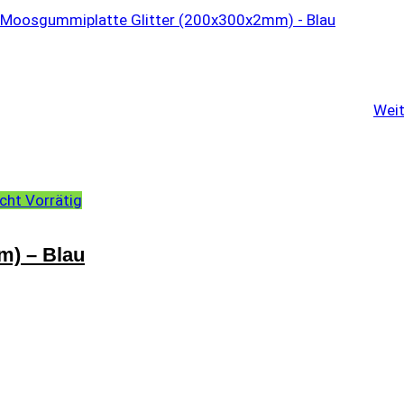
Weit
cht Vorrätig
m) – Blau