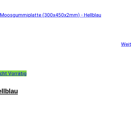
Weit
cht Vorrätig
llblau