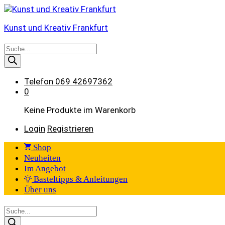
Kunst und Kreativ Frankfurt
Products
search
Telefon
069 42697362
0
Keine Produkte im Warenkorb
Login
Registrieren
Shop
Neuheiten
Im Angebot
Basteltipps & Anleitungen
Über uns
Products
search