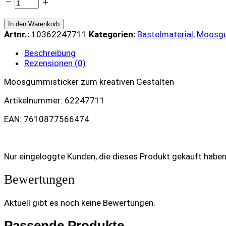
Sticker
Piraten
selbstklebend
In den Warenkorb
quantity
Artnr.:
10362247711
Kategorien:
Bastelmaterial
,
Moosg
Beschreibung
Rezensionen (0)
Moosgummisticker zum kreativen Gestalten
Artikelnummer: 62247711
EAN: 7610877566474
Nur eingeloggte Kunden, die dieses Produkt gekauft habe
Bewertungen
Aktuell gibt es noch keine Bewertungen.
Passende Produkte