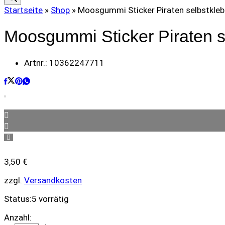
Startseite
»
Shop
»
Moosgummi Sticker Piraten selbstkle
Moosgummi Sticker Piraten s
Artnr.:
10362247711
3,50
€
zzgl.
Versandkosten
Status:
5 vorrätig
Moosgummi
Anzahl: