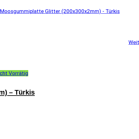
Weit
cht Vorrätig
m) – Türkis