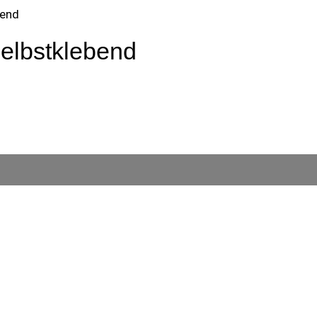
bend
elbstklebend