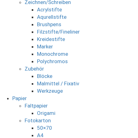
Zeichnen/Schreiben
Acrylstifte
Aqurellstifte
Brushpens
Filzstifte/Fineliner
Kreidestifte
Marker
Monochrome
Polychromos
Zubehör
Blöcke
Malmittel / Fixativ
Werkzeuge
Papier
Faltpapier
Origami
Fotokarton
50×70
A4