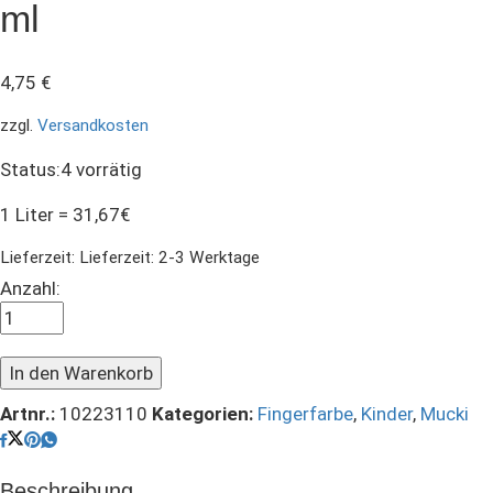
ml
4,75
€
zzgl.
Versandkosten
Status:
4 vorrätig
1 Liter = 31,67€
Lieferzeit:
Lieferzeit: 2-3 Werktage
MUCKI
Anzahl:
Fingerfarbe
Grün
150
In den Warenkorb
ml
Artnr.:
10223110
Kategorien:
Fingerfarbe
,
Kinder
,
Mucki
quantity
Beschreibung