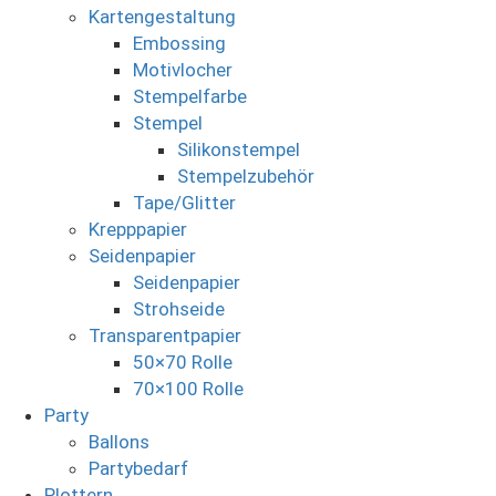
Kartengestaltung
Embossing
Motivlocher
Stempelfarbe
Stempel
Silikonstempel
Stempelzubehör
Tape/Glitter
Krepppapier
Seidenpapier
Seidenpapier
Strohseide
Transparentpapier
50×70 Rolle
70×100 Rolle
Party
Ballons
Partybedarf
Plottern