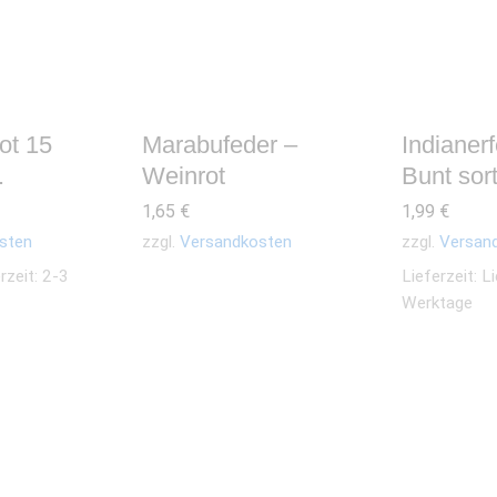
ot 15
Marabufeder –
Indianer
.
Weinrot
Bunt sort
1,65
€
1,99
€
sten
zzgl.
Versandkosten
zzgl.
Versan
rzeit: 2-3
Lieferzeit:
Li
Werktage