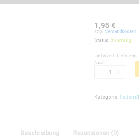
1,95
€
zzgl.
Versandkosten
Status:
2 vorrätig
Lieferzeit:
Lieferzeit
Anzahl:
Pompons
schwarz
10
mm
Kategorie:
Federn/
quantity
Beschreibung
Rezensionen (0)