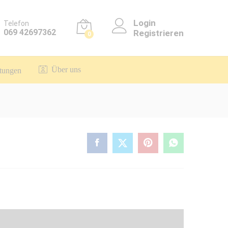
Login
Telefon
069 42697362
Registrieren
0
Über uns
itungen