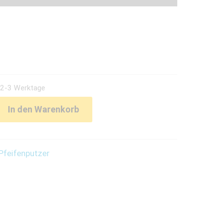
: 2-3 Werktage
In den Warenkorb
Pfeifenputzer