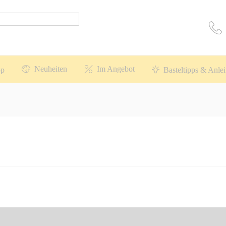
Neuheiten
Im Angebot
op
Basteltipps & Anle