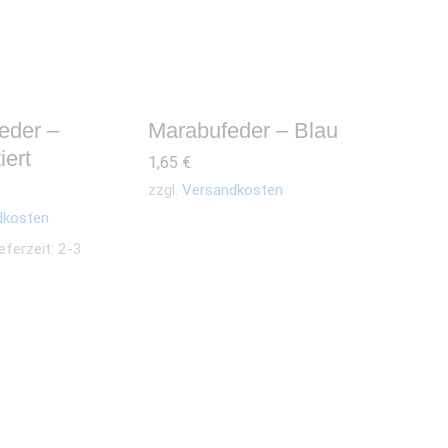
feder –
Marabufeder – Blau
iert
1,65
€
zzgl.
Versandkosten
dkosten
eferzeit: 2-3