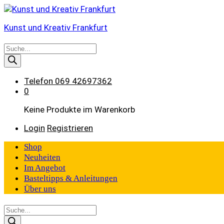
Kunst und Kreativ Frankfurt
Products
search
Telefon
069 42697362
0
Keine Produkte im Warenkorb
Login
Registrieren
Shop
Neuheiten
Im Angebot
Basteltipps & Anleitungen
Über uns
Products
search