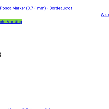
Weit
cht Vorrätig
t