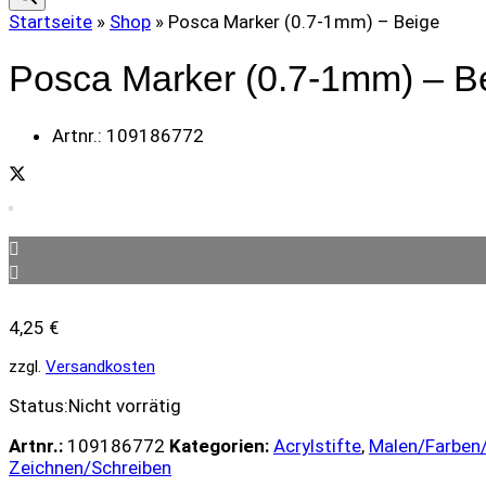
Startseite
»
Shop
»
Posca Marker (0.7-1mm) – Beige
Posca Marker (0.7-1mm) – B
Artnr.:
109186772
4,25
€
zzgl.
Versandkosten
Status:
Nicht vorrätig
Artnr.:
109186772
Kategorien:
Acrylstifte
,
Malen/Farben
Zeichnen/Schreiben