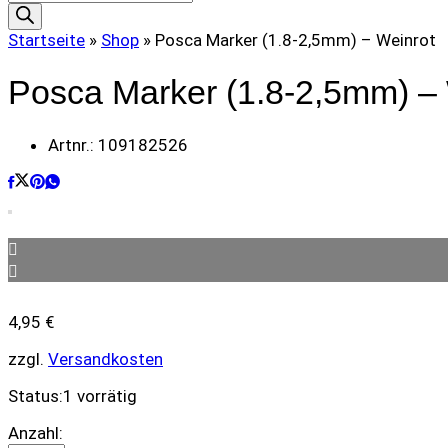
search
Startseite
»
Shop
»
Posca Marker (1.8-2,5mm) – Weinrot
Posca Marker (1.8-2,5mm) – 
Artnr.:
109182526
4,95
€
zzgl.
Versandkosten
Status:
1 vorrätig
Posca
Anzahl: