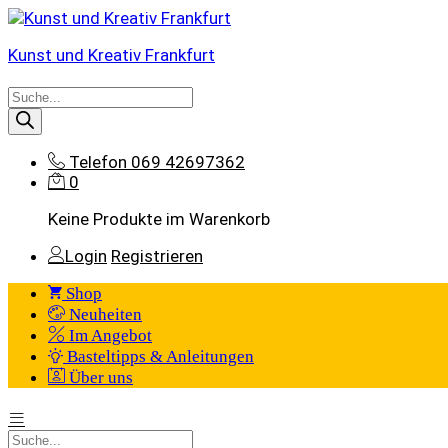
Kunst und Kreativ Frankfurt
Products
search
Telefon
069 42697362
0
Keine Produkte im Warenkorb
Login
Registrieren
Shop
Neuheiten
Im Angebot
Basteltipps & Anleitungen
Über uns
Products