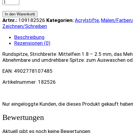
Marker
(1.8-
2,5mm)
In den Warenkorb
-
Artnr.:
109182526
Kategorien:
Acrylstifte
,
Malen/Farben
Weinrot
Zeichnen/Schreiben
quantity
Beschreibung
Rezensionen (0)
Rundspitze, Strichbreite: Mittelfein 1.8 – 2.5 mm, das Me
Abnehmbare und umdrehbare Spitze: zum Auswaschen od
EAN: 4902778107485
Artikelnummer: 182526
Nur eingeloggte Kunden, die dieses Produkt gekauft habe
Bewertungen
Aktuell gibt es noch keine Bewertungen.