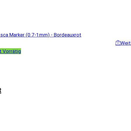
Weit
t Vorrätig
t