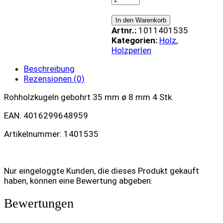
35
mm
In den Warenkorb
ø
Artnr.:
1011401535
8
Kategorien:
Holz
,
mm
Holzperlen
4
Stk.
Beschreibung
quantity
Rezensionen (0)
Rohholzkugeln gebohrt 35 mm ø 8 mm 4 Stk.
EAN: 4016299648959
Artikelnummer: 1401535
Nur eingeloggte Kunden, die dieses Produkt gekauft
haben, können eine Bewertung abgeben.
Bewertungen