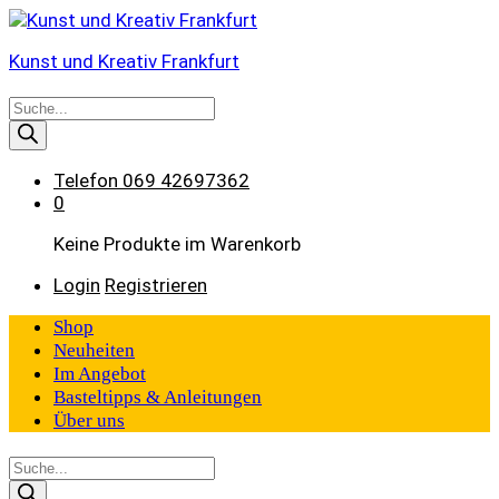
Kunst und Kreativ Frankfurt
Products
search
Telefon
069 42697362
0
Keine Produkte im Warenkorb
Login
Registrieren
Shop
Neuheiten
Im Angebot
Basteltipps & Anleitungen
Über uns
Products
search