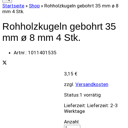
Startseite
»
Shop
»
Rohholzkugeln gebohrt 35 mm ø 8
mm 4 Stk.
Rohholzkugeln gebohrt 35
mm ø 8 mm 4 Stk.
Artnr.:
1011401535
3,15
€
zzgl.
Versandkosten
Status:
1 vorrätig
Lieferzeit:
Lieferzeit: 2-3
Werktage
Rohholzkugeln
Anzahl:
gebohrt