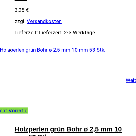
3,25
€
zzgl.
Versandkosten
Lieferzeit:
Lieferzeit: 2-3 Werktage
Weit
cht Vorrätig
Holzperlen grün Bohr ø 2,5 mm 10