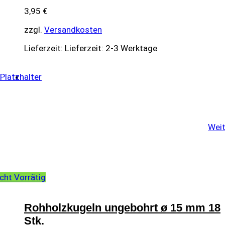
3,95
€
zzgl.
Versandkosten
Lieferzeit:
Lieferzeit: 2-3 Werktage
Weit
cht Vorrätig
Rohholzkugeln ungebohrt ø 15 mm 18
Stk.