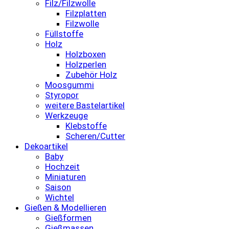
Filz/Filzwolle
Filzplatten
Filzwolle
Füllstoffe
Holz
Holzboxen
Holzperlen
Zubehör Holz
Moosgummi
Styropor
weitere Bastelartikel
Werkzeuge
Klebstoffe
Scheren/Cutter
Dekoartikel
Baby
Hochzeit
Miniaturen
Saison
Wichtel
Gießen & Modellieren
Gießformen
Gießmassen