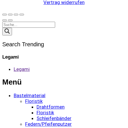
Vertrag widerrufen
Products
search
Search Trending
Legami
Legami
Menü
Bastelmaterial
Floristik
Drahtformen
Floristik
Schleifenbänder
Federn/Pfeifenputzer