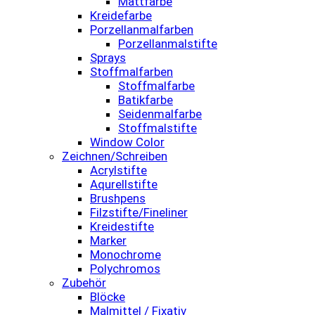
Mattfarbe
Kreidefarbe
Porzellanmalfarben
Porzellanmalstifte
Sprays
Stoffmalfarben
Stoffmalfarbe
Batikfarbe
Seidenmalfarbe
Stoffmalstifte
Window Color
Zeichnen/Schreiben
Acrylstifte
Aqurellstifte
Brushpens
Filzstifte/Fineliner
Kreidestifte
Marker
Monochrome
Polychromos
Zubehör
Blöcke
Malmittel / Fixativ