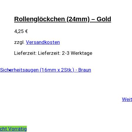
Rollenglöckchen (24mm) – Gold
4,25
€
zzgl.
Versandkosten
Lieferzeit:
Lieferzeit: 2-3 Werktage
Weit
cht Vorrätig