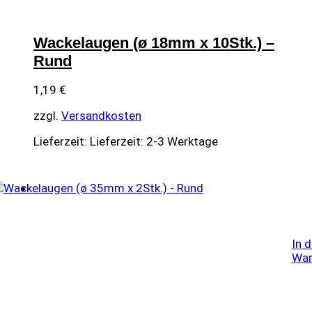
Wackelaugen (ø 18mm x 10Stk.) –
Rund
1,19
€
zzgl.
Versandkosten
Lieferzeit:
Lieferzeit: 2-3 Werktage
In 
War