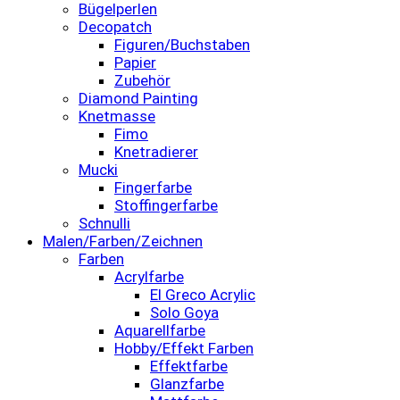
Bügelperlen
Decopatch
Figuren/Buchstaben
Papier
Zubehör
Diamond Painting
Knetmasse
Fimo
Knetradierer
Mucki
Fingerfarbe
Stoffingerfarbe
Schnulli
Malen/Farben/Zeichnen
Farben
Acrylfarbe
El Greco Acrylic
Solo Goya
Aquarellfarbe
Hobby/Effekt Farben
Effektfarbe
Glanzfarbe