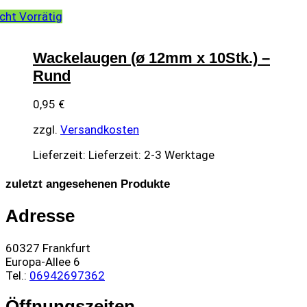
cht Vorrätig
Wackelaugen (ø 12mm x 10Stk.) –
Rund
0,95
€
zzgl.
Versandkosten
Lieferzeit:
Lieferzeit: 2-3 Werktage
zuletzt angesehenen Produkte
Adresse
60327 Frankfurt
Europa-Allee 6
Tel.:
06942697362
Öffnungszeiten