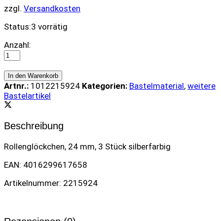
zzgl.
Versandkosten
Status:
3 vorrätig
Rollenglöckchen
Anzahl:
(24mm)
-
Silber
In den Warenkorb
quantity
Artnr.:
1012215924
Kategorien:
Bastelmaterial
,
weitere
Bastelartikel
Beschreibung
Rollenglöckchen, 24 mm, 3 Stück silberfarbig
EAN: 4016299617658
Artikelnummer: 2215924