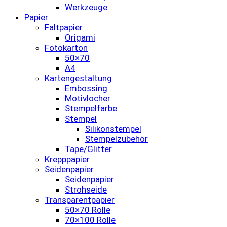
Werkzeuge
Papier
Faltpapier
Origami
Fotokarton
50×70
A4
Kartengestaltung
Embossing
Motivlocher
Stempelfarbe
Stempel
Silikonstempel
Stempelzubehör
Tape/Glitter
Krepppapier
Seidenpapier
Seidenpapier
Strohseide
Transparentpapier
50×70 Rolle
70×100 Rolle