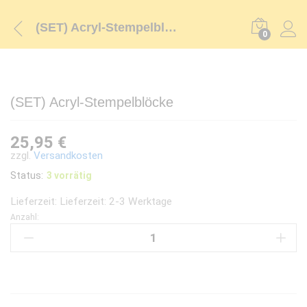
(SET) Acryl-Stempelblöcke
0
(SET) Acryl-Stempelblöcke
25,95
€
zzgl.
Versandkosten
Status:
3 vorrätig
Lieferzeit:
Lieferzeit: 2-3 Werktage
Anzahl:
(SET)
Acryl-
Stempelblöcke
quantity