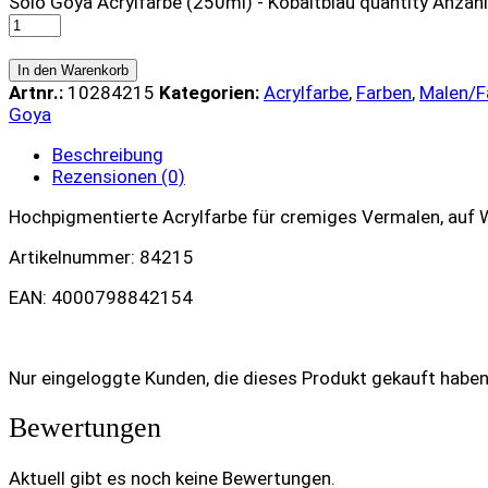
Solo Goya Acrylfarbe (250ml) - Kobaltblau quantity
Anzahl
In den Warenkorb
Artnr.:
10284215
Kategorien:
Acrylfarbe
,
Farben
,
Malen/F
Goya
Beschreibung
Rezensionen (0)
Hochpigmentierte Acrylfarbe für cremiges Vermalen, auf 
Artikelnummer: 84215
EAN: 4000798842154
Nur eingeloggte Kunden, die dieses Produkt gekauft habe
Bewertungen
Aktuell gibt es noch keine Bewertungen.