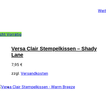
Weit
cht Vorrätig
Versa Clair Stempelkissen – Shady
Lane
7,95
€
zzgl.
Versandkosten