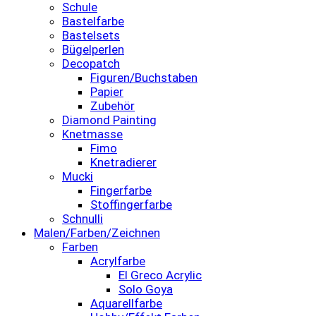
Schule
Bastelfarbe
Bastelsets
Bügelperlen
Decopatch
Figuren/Buchstaben
Papier
Zubehör
Diamond Painting
Knetmasse
Fimo
Knetradierer
Mucki
Fingerfarbe
Stoffingerfarbe
Schnulli
Malen/Farben/Zeichnen
Farben
Acrylfarbe
El Greco Acrylic
Solo Goya
Aquarellfarbe