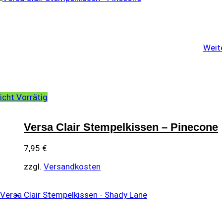
Weit
icht Vorrätig
Versa Clair Stempelkissen – Pinecone
7,95
€
zzgl.
Versandkosten