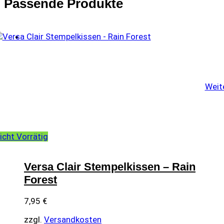
Passende Produkte
Weit
icht Vorrätig
Versa Clair Stempelkissen – Rain
Forest
7,95
€
zzgl.
Versandkosten