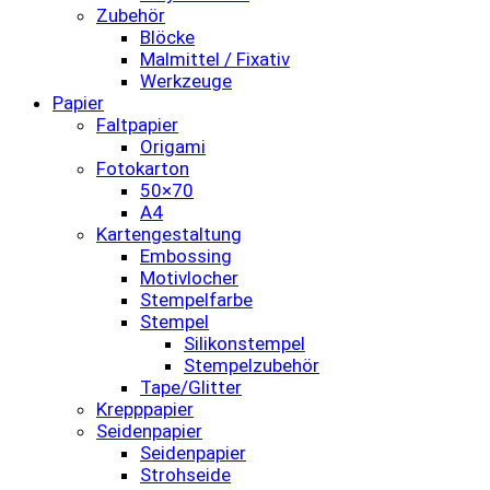
Zubehör
Blöcke
Malmittel / Fixativ
Werkzeuge
Papier
Faltpapier
Origami
Fotokarton
50×70
A4
Kartengestaltung
Embossing
Motivlocher
Stempelfarbe
Stempel
Silikonstempel
Stempelzubehör
Tape/Glitter
Krepppapier
Seidenpapier
Seidenpapier
Strohseide