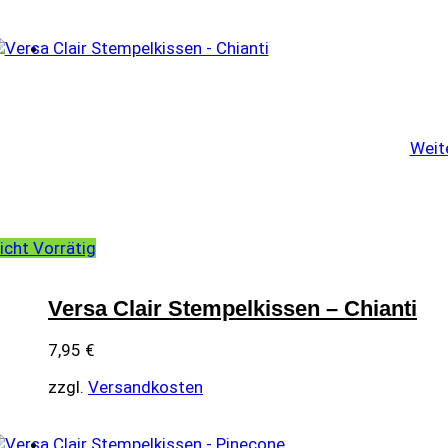
Weit
icht Vorrätig
Versa Clair Stempelkissen – Chianti
7,95
€
zzgl.
Versandkosten