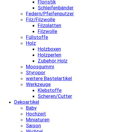
Floristik
Schleifenbänder
Federn/Pfeifenputzer
Filz/Filzwolle
Filzplatten
Filzwolle
Füllstoffe
Holz
Holzboxen
Holzperlen
Zubehör Holz
Moosgummi
Styropor
weitere Bastelartikel
Werkzeuge
Klebstoffe
Scheren/Cutter
Dekoartikel
Baby
Hochzeit
Miniaturen
Saison
Wichtel