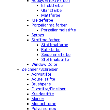
Hobby/Effekt Farben
Effektfarbe
Glanzfarbe
Mattfarbe
Kreidefarbe
Porzellanmalfarben
Porzellanmalstifte
Sprays
Stoffmalfarben
Stoffmalfarbe
Batikfarbe
Seidenmalfarbe
Stoffmalstifte
Window Color
Zeichnen/Schreiben
Acrylstifte
Aqurellstifte
Brushpens
Filzstifte/Fineliner
Kreidestifte
Marker
Monochrome
Polychromos