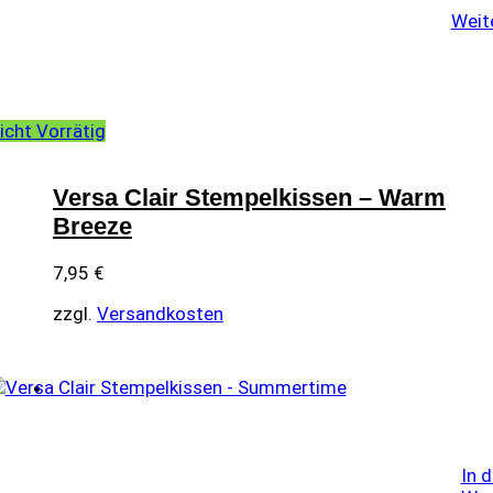
Weit
icht Vorrätig
Versa Clair Stempelkissen – Warm
Breeze
7,95
€
zzgl.
Versandkosten
In 