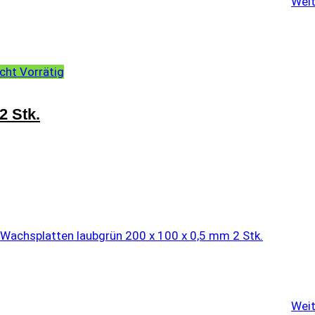
Weit
cht Vorrätig
2 Stk.
Weit