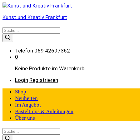
Kunst und Kreativ Frankfurt
Products
search
Telefon
069 42697362
0
Keine Produkte im Warenkorb
Login
Registrieren
Shop
Neuheiten
Im Angebot
Basteltipps & Anleitungen
Über uns
Products
search