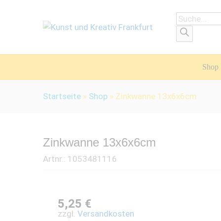
Products
search
Shop
Startseite
»
Shop
»
Zinkwanne 13x6x6cm
Zinkwanne 13x6x6cm
Artnr.:
1053481116
5,25
€
zzgl.
Versandkosten