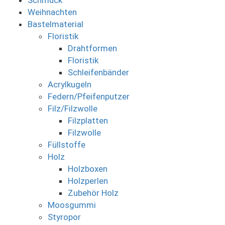
Schmuck
Weihnachten
Bastelmaterial
Floristik
Drahtformen
Floristik
Schleifenbänder
Acrylkugeln
Federn/Pfeifenputzer
Filz/Filzwolle
Filzplatten
Filzwolle
Füllstoffe
Holz
Holzboxen
Holzperlen
Zubehör Holz
Moosgummi
Styropor