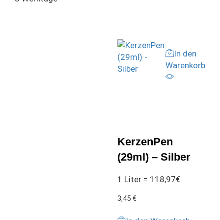
In den
Warenkorb
KerzenPen
(29ml) – Silber
1 Liter = 118,97€
3,45
€