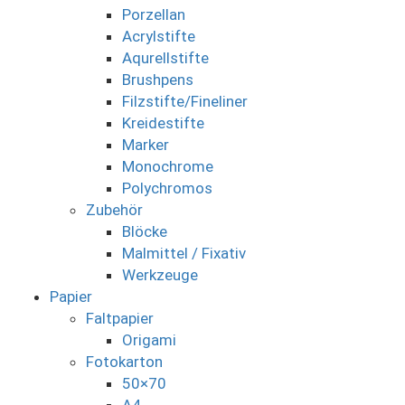
Porzellan
Acrylstifte
Aqurellstifte
Brushpens
Filzstifte/Fineliner
Kreidestifte
Marker
Monochrome
Polychromos
Zubehör
Blöcke
Malmittel / Fixativ
Werkzeuge
Papier
Faltpapier
Origami
Fotokarton
50×70