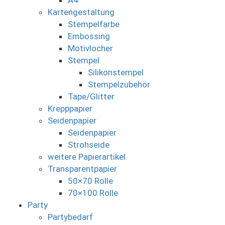
A4
Kartengestaltung
Stempelfarbe
Embossing
Motivlocher
Stempel
Silikonstempel
Stempelzubehör
Tape/Glitter
Krepppapier
Seidenpapier
Seidenpapier
Strohseide
weitere Papierartikel
Transparentpapier
50×70 Rolle
70×100 Rolle
Party
Partybedarf