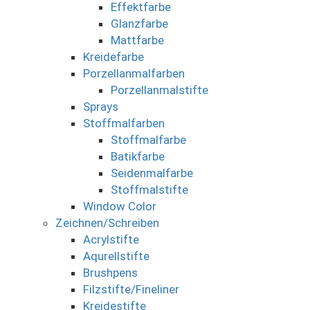
Effektfarbe
Glanzfarbe
Mattfarbe
Kreidefarbe
Porzellanmalfarben
Porzellanmalstifte
Sprays
Stoffmalfarben
Stoffmalfarbe
Batikfarbe
Seidenmalfarbe
Stoffmalstifte
Window Color
Zeichnen/Schreiben
Acrylstifte
Aqurellstifte
Brushpens
Filzstifte/Fineliner
Kreidestifte