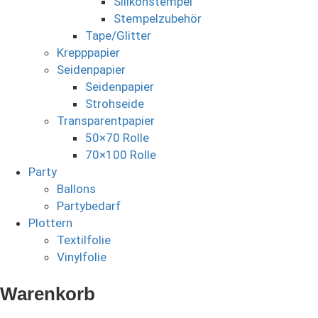
Silikonstempel
Stempelzubehör
Tape/Glitter
Krepppapier
Seidenpapier
Seidenpapier
Strohseide
Transparentpapier
50×70 Rolle
70×100 Rolle
Party
Ballons
Partybedarf
Plottern
Textilfolie
Vinylfolie
Warenkorb