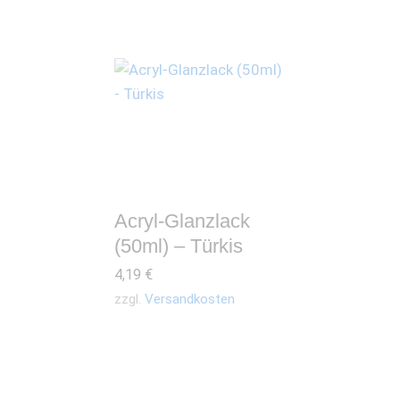
Acryl-Glanzlack
(50ml) – Türkis
4,19
€
zzgl.
Versandkosten