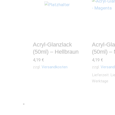
Acryl-Glanzlack
Acryl-Gl
(50ml) – Hellbraun
(50ml) –
4,19
€
4,19
€
zzgl.
Versandkosten
zzgl.
Versand
Lieferzeit:
Li
Werktage