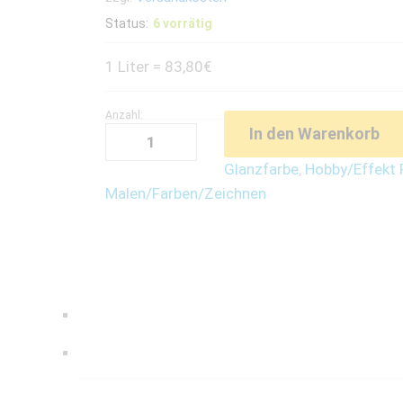
Status:
6 vorrätig
1 Liter = 83,80€
Anzahl:
Acryl-
In den Warenkorb
Glanzlack
(50ml)
Glanzfarbe
,
Hobby/Effekt 
-
Malen/Farben/Zeichnen
Dunkelbraun
quantity