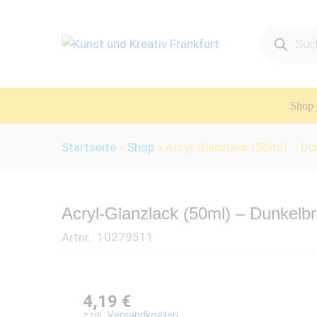
Products
search
Shop
Startseite
»
Shop
»
Acryl-Glanzlack (50ml) – Du
Acryl-Glanzlack (50ml) – Dunkelb
Artnr.:
10279511
4,19
€
zzgl.
Versandkosten