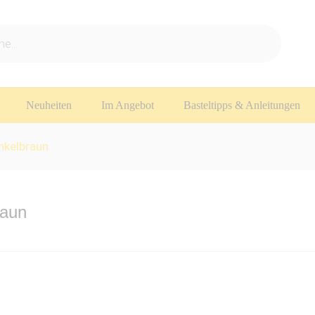
Neuheiten
Im Angebot
Basteltipps & Anleitungen
nkelbraun
raun