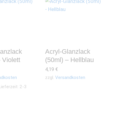
lanzlack
Acryl-Glanzlack
 Violett
(50ml) – Hellblau
4,19
€
ndkosten
zzgl.
Versandkosten
Lieferzeit: 2-3