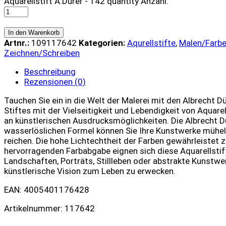
Aquarellstift A.Dürer - 142 quantity
Anzahl:
In den Warenkorb
Artnr.:
109117642
Kategorien:
Aqurellstifte
,
Malen/Farb
Zeichnen/Schreiben
Beschreibung
Rezensionen (0)
Tauchen Sie ein in die Welt der Malerei mit den Albrecht D
Stiftes mit der Vielseitigkeit und Lebendigkeit von Aquare
an künstlerischen Ausdrucksmöglichkeiten. Die Albrecht Dür
wasserlöslichen Formel können Sie Ihre Kunstwerke mühelo
reichen. Die hohe Lichtechtheit der Farben gewährleistet z
hervorragenden Farbabgabe eignen sich diese Aquarellstifte
Landschaften, Porträts, Stillleben oder abstrakte Kunstwerk
künstlerische Vision zum Leben zu erwecken.
EAN: 4005401176428
Artikelnummer: 117642