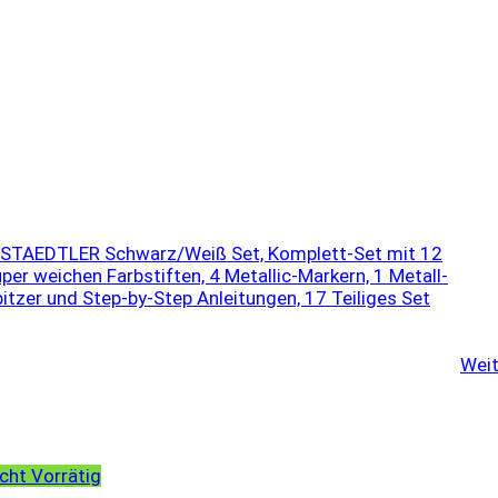
Weit
cht Vorrätig