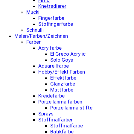
Knetradierer
Mucki
Fingerfarbe
Stoffingerfarbe
Schnulli
Malen/Farben/Zeichnen
Farben
Acrylfarbe
El Greco Acrylic
Solo Goya
Aquarellfarbe
Hobby/Effekt Farben
Effektfarbe
Glanzfarbe
Mattfarbe
Kreidefarbe
Porzellanmalfarben
Porzellanmalstifte
Sprays
Stoffmalfarben
Stoffmalfarbe
Batikfarbe