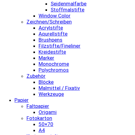
Seidenmalfarbe
Stoffmalstifte
Window Color
Zeichnen/Schreiben
Acrylstifte
Aqurellstifte
Brushpens
Filzstifte/Fineliner
Kreidestifte
Marker
Monochrome
Polychromos
Zubehör
Blöcke
Malmittel / Fixativ
Werkzeuge
Papier
Faltpapier
Origami
Fotokarton
50×70
A4