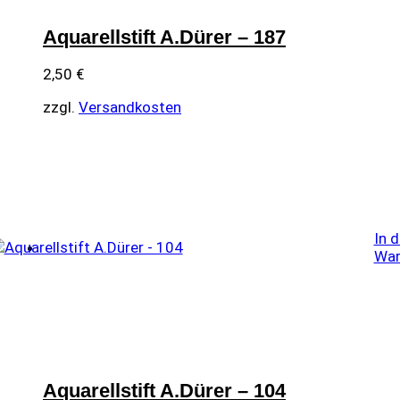
Aquarellstift A.Dürer – 187
2,50
€
zzgl.
Versandkosten
In 
War
Aquarellstift A.Dürer – 104