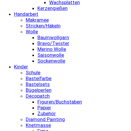
Wachsplatten
Kerzengießen
Handarbeit
Makramee
Stricken/Häkeln
Wolle
Baumwollgarn
Bravo/Twister
Merino Wolle
Saisonwolle
Sockenwolle
Kinder
Schule
Bastelfarbe
Bastelsets
Bügelperlen
Decopatch
Figuren/Buchstaben
Papier
Zubehör
Diamond Painting
Knetmasse
Fimo