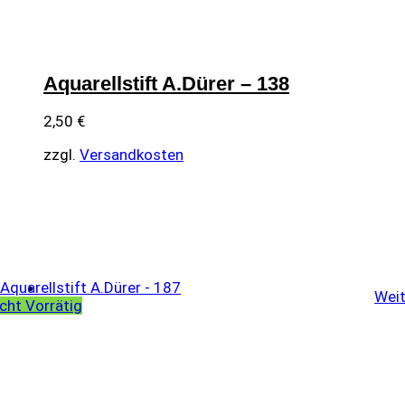
Aquarellstift A.Dürer – 138
2,50
€
zzgl.
Versandkosten
Weit
cht Vorrätig