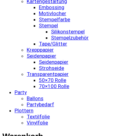
Kartengestaltung
Embossing
Motivlocher
Stempelfarbe
Stempel
Silikonstempel
Stempelzubehör
Tape/Glitter
Krepppapier
Seidenpapier
Seidenpapier
Strohseide
Transparentpapier
50×70 Rolle
70×100 Rolle
Party
Ballons
Partybedarf
Plottern
Textilfolie
Vinylfolie