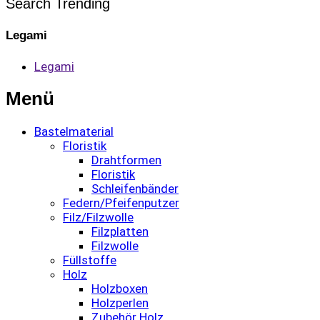
Search Trending
Legami
Legami
Menü
Bastelmaterial
Floristik
Drahtformen
Floristik
Schleifenbänder
Federn/Pfeifenputzer
Filz/Filzwolle
Filzplatten
Filzwolle
Füllstoffe
Holz
Holzboxen
Holzperlen
Zubehör Holz