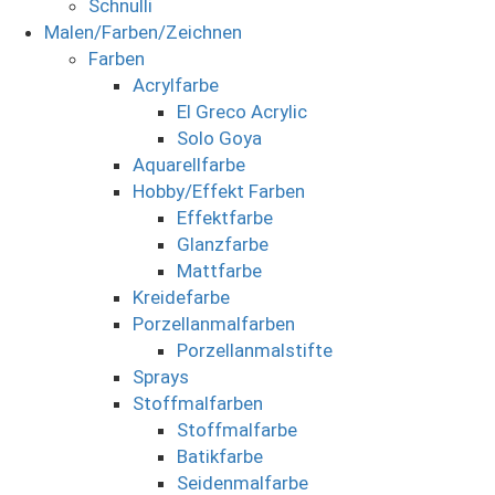
Schnulli
Malen/Farben/Zeichnen
Farben
Acrylfarbe
El Greco Acrylic
Solo Goya
Aquarellfarbe
Hobby/Effekt Farben
Effektfarbe
Glanzfarbe
Mattfarbe
Kreidefarbe
Porzellanmalfarben
Porzellanmalstifte
Sprays
Stoffmalfarben
Stoffmalfarbe
Batikfarbe
Seidenmalfarbe