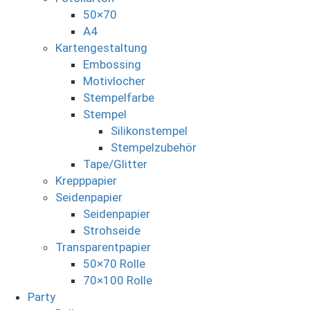
50×70
A4
Kartengestaltung
Embossing
Motivlocher
Stempelfarbe
Stempel
Silikonstempel
Stempelzubehör
Tape/Glitter
Krepppapier
Seidenpapier
Seidenpapier
Strohseide
Transparentpapier
50×70 Rolle
70×100 Rolle
Party