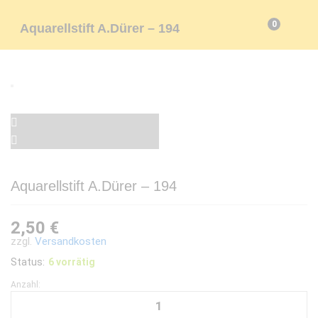
0
Aquarellstift A.Dürer – 194
Aquarellstift A.Dürer – 194
2,50
€
zzgl.
Versandkosten
Status:
6 vorrätig
Anzahl:
Aquarellstift
A.Dürer