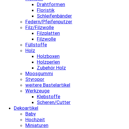
Drahtformen
Floristik
Schleifenbänder
Federn/Pfeifenputzer
Filz/Filzwolle
Filzplatten
Filzwolle
Füllstoffe
Holz
Holzboxen
Holzperlen
Zubehör Holz
Moosgummi
Styropor
weitere Bastelartikel
Werkzeuge
Klebstoffe
Scheren/Cutter
Dekoartikel
Baby
Hochzeit
Miniaturen