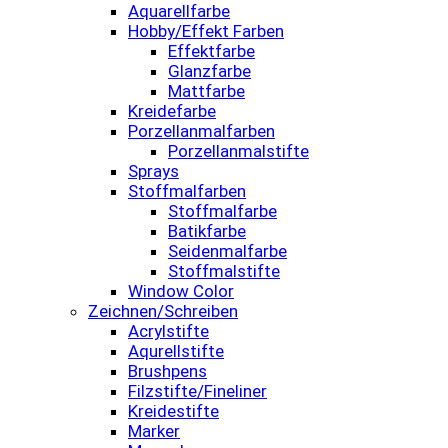
Aquarellfarbe
Hobby/Effekt Farben
Effektfarbe
Glanzfarbe
Mattfarbe
Kreidefarbe
Porzellanmalfarben
Porzellanmalstifte
Sprays
Stoffmalfarben
Stoffmalfarbe
Batikfarbe
Seidenmalfarbe
Stoffmalstifte
Window Color
Zeichnen/Schreiben
Acrylstifte
Aqurellstifte
Brushpens
Filzstifte/Fineliner
Kreidestifte
Marker