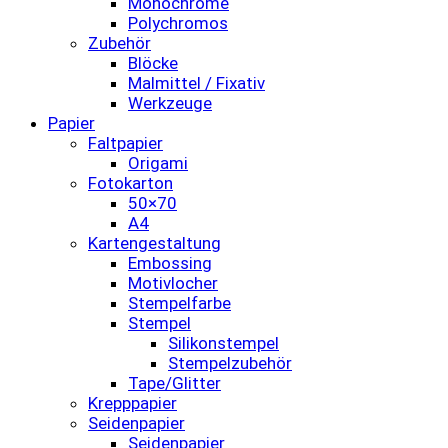
Monochrome
Polychromos
Zubehör
Blöcke
Malmittel / Fixativ
Werkzeuge
Papier
Faltpapier
Origami
Fotokarton
50×70
A4
Kartengestaltung
Embossing
Motivlocher
Stempelfarbe
Stempel
Silikonstempel
Stempelzubehör
Tape/Glitter
Krepppapier
Seidenpapier
Seidenpapier