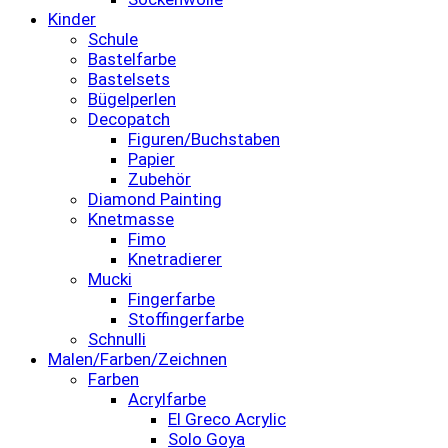
Kinder
Schule
Bastelfarbe
Bastelsets
Bügelperlen
Decopatch
Figuren/Buchstaben
Papier
Zubehör
Diamond Painting
Knetmasse
Fimo
Knetradierer
Mucki
Fingerfarbe
Stoffingerfarbe
Schnulli
Malen/Farben/Zeichnen
Farben
Acrylfarbe
El Greco Acrylic
Solo Goya