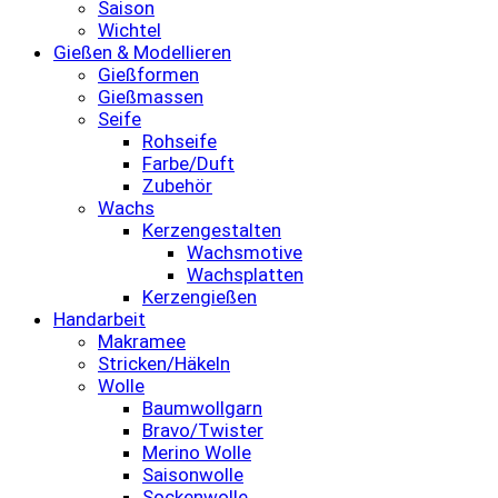
Saison
Wichtel
Gießen & Modellieren
Gießformen
Gießmassen
Seife
Rohseife
Farbe/Duft
Zubehör
Wachs
Kerzengestalten
Wachsmotive
Wachsplatten
Kerzengießen
Handarbeit
Makramee
Stricken/Häkeln
Wolle
Baumwollgarn
Bravo/Twister
Merino Wolle
Saisonwolle
Sockenwolle